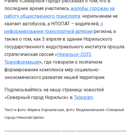
Ранее «Северный город» рассказал о том, что в
последнее время участились
жалобы горожан на
работу общественного транспорта
: норильчанам не
хватает автобусов, а НПОПАТ – водителей,
о
реформировании транспортной артерии
региона, а
также о том, как 3 апреля в здании Норильского
государственного индустриального института прошла
стратегическая сессия «
Норильск-2035.
Трансформация
», где говорили о поэтапном
формировании комплекса мер социально-
экономического развития нашей территории.
Подписывайтесь на нашу страницу новостей
«Северный город Норильск» в
Telegram
.
Текст и фото: Марина Хорошевская, фото: Медиакомпания «Северный
город»/Николай Щипко