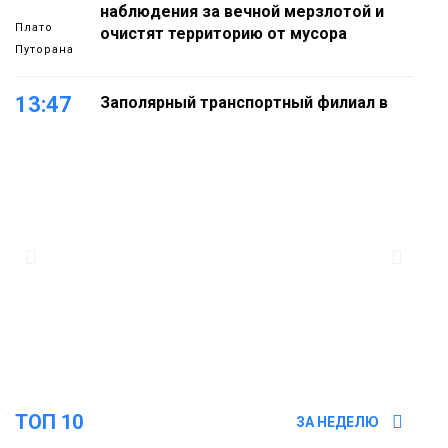
наблюдения за вечной мерзлотой и
Плато
очистят территорию от мусора
Путорана
13:47
Заполярный транспортный филиал в
Дудинке заасфальтировал 47 тысяч
«квадратов» грузовых площадок
Новости
13:10
В Норильске лыжную базу «Оль-Гуль»
закрыли из-за появления медведя
Животные
12:25
Барнаул обошёл Красноярск в
списке городов, откуда приехали
Проекты
норильчане
Медиакомпании
ТОП 10
ЗА НЕДЕЛЮ