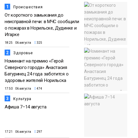
1
Происшествия
От короткого замыкания до
неисправной печи: в МЧС сообщили
о пожарах в Норильске, Дудинке и
Игарке
18:25 06 августа
325
2
Здоровье
Номинант на премию «Герой
Северного города» Анастасия
Батуринец 24 года заботится о
здоровье жителей Норильска
17:50 06 августа
474
3
Культура
Афиша 7–14 августа
17:21 06 августа
297