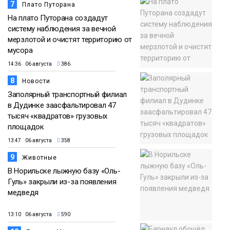
7
Плато Путорана
На плато Путорана создадут
систему наблюдения за вечной
мерзлотой и очистят территорию от
мусора
14:36 06 августа
386
8
Новости
Заполярный транспортный филиал
в Дудинке заасфальтировал 47
тысяч «квадратов» грузовых
площадок
13:47 06 августа
358
9
Животные
В Норильске лыжную базу «Оль-
Гуль» закрыли из-за появления
медведя
13:10 06 августа
590