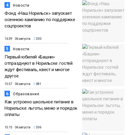
4
Новости
Фонд «Наш Норильск» запускает
осеннюю кампанию по поддержке
соцпроектов
16:39 06 августа
330
5
Новости
Первый юбилей «Башни»
отпразднуют в Норильске: гостей
ждут фестиваль, квест и многое
другое
15:57 06 августа
381
6
Образование
Как устроено школьное питание в
Норильске: льготы, меню и порядок
оплаты
15:15 06 августа
336