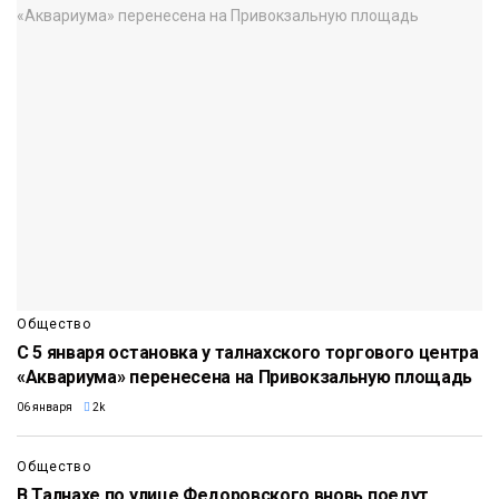
Общество
С 5 января остановка у талнахского торгового центра
«Аквариума» перенесена на Привокзальную площадь
06 января
2k
Общество
В Талнахе по улице Федоровского вновь поедут