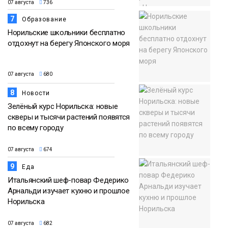
07 августа
736
7
Образование
Норильские школьники бесплатно
отдохнут на берегу Японского моря
07 августа
680
8
Новости
Зелёный курс Норильска: новые
скверы и тысячи растений появятся
по всему городу
07 августа
674
9
Еда
Итальянский шеф-повар Федерико
Арнальди изучает кухню и прошлое
Норильска
07 августа
682