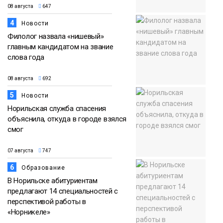
08 августа
647
4
Новости
Филолог назвала «нишевый»
главным кандидатом на звание
слова года
08 августа
692
5
Новости
Норильская служба спасения
объяснила, откуда в городе взялся
смог
07 августа
747
6
Образование
В Норильске абитуриентам
предлагают 14 специальностей с
перспективой работы в
«Норникеле»