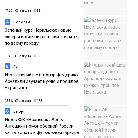
17:25 07 августа
92
4
Новости
Зелёный курс Норильска: новые
скверы и тысячи растений появятся
по всему городу
16:41 07 августа
126
5
Еда
Итальянский шеф-повар Федерико
Арнальди изучает кухню и прошлое
Норильска
15:56 07 августа
173
6
Спорт
Игрок ФК «Норильск» Артём
Антошкин помог сборной России
взять золото в футзальном турнире