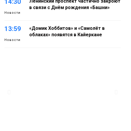
14:30
Ленинский проспект частично закроют
в связи с Днём рождения «Башни»
Новости
13:59
«Домик Хоббитов» и «Самолёт в
облаках» появятся в Кайеркане
Новости
13:08
Предстоящие выходные в Норильске
будут зябкими, пасмурными и
дождливыми
Новости
12:32
Как в Норильске помогают женщинам
из исправительного центра
адаптироваться к жизни
Общество