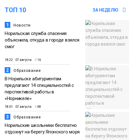
ТОП 10
ЗА НЕДЕЛЮ
1
Новости
Норильская служба спасения
объяснила, откуда в городе взялся
смог
18:22 07 августа
16
2
Образование
В Норильске абитуриентам
предлагают 14 специальностей с
перспективой работы в
«Норникеле»
18:01 07 августа
48
3
Образование
Норильские школьники бесплатно
отдохнут на берегу Японского моря