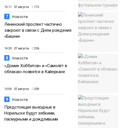
15:11 07 августа
173
7
Новости
Ленинский проспект частично
закроют в связи с Днём рождения
«Башни»
14:30 07 августа
206
8
Новости
«Домик Хоббитов» и «Самолёт в
облаках» появятся в Кайеркане
13:59 07 августа
209
9
Новости
Предстоящие выходные в
Норильске будут зябкими,
пасмурными и дождливыми