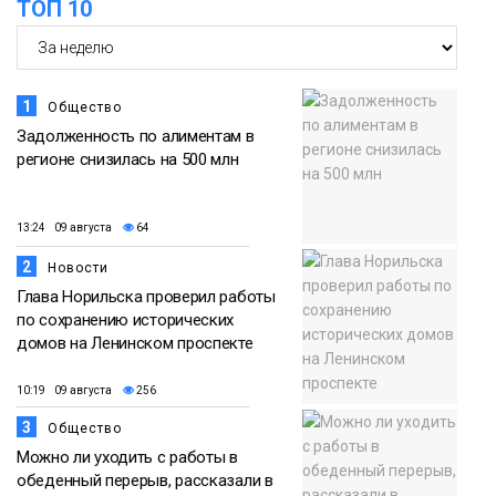
ТОП 10
18:30
Заполярное лето в разгаре: Норильск
прогрелся до 29 градусов
20 июля
Фото
1
Общество
Задолженность по алиментам в
регионе снизилась на 500 млн
13:24 09 августа
64
2
Новости
Глава Норильска проверил работы
по сохранению исторических
домов на Ленинском проспекте
10:19 09 августа
256
3
Общество
Можно ли уходить с работы в
обеденный перерыв, рассказали в