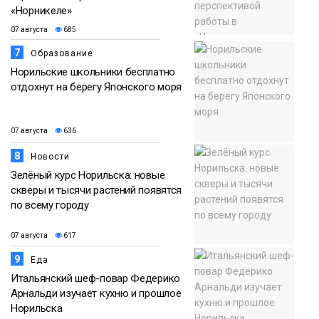
«Норникеле»
07 августа
685
7
Образование
Норильские школьники бесплатно
отдохнут на берегу Японского моря
07 августа
636
8
Новости
Зелёный курс Норильска: новые
скверы и тысячи растений появятся
по всему городу
07 августа
617
9
Еда
Итальянский шеф-повар Федерико
Арнальди изучает кухню и прошлое
Норильска