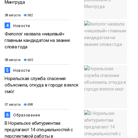
Минтруда
08 августа
582
4
Новости
Филолог назвала «нишевый»
главным кандидатом на звание
слова года
08 августа
640
5
Новости
Норильская служба спасения
объяснила, откуда в городе взялся
смог
07 августа
698
6
Образование
В Норильске абитуриентам
предлагают 14 специальностей с
перспективой работы в