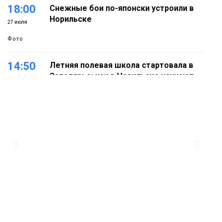
18:00
Снежные бои по-японски устроили в
Норильске
27 июля
Фото
14:50
Летняя полевая школа стартовала в
Заполярье: как в Норильске изучают
27 июля
вечную мерзлоту
Наука
18:05
Автопарк АТО «ЦАТК» ЗФ «Норникеля»
пополнился новой техникой для
23 июля
работы в условиях Заполярья
Фото
18:00
Пожарный кроссфит стал одним из
самых зрелищных событий
21 июля
праздничных выходных в Норильске
Фото