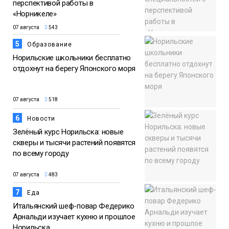
перспективой работы в
«Норникеле»
07 августа
543
5
Образование
Норильские школьники бесплатно
отдохнут на берегу Японского моря
07 августа
518
6
Новости
Зелёный курс Норильска: новые
скверы и тысячи растений появятся
по всему городу
07 августа
483
7
Еда
Итальянский шеф-повар Федерико
Арнальди изучает кухню и прошлое
Норильска