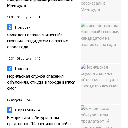
Минтруда
14:33 08 августа
341
2
Новости
Филолог назвала «нишевый»
главным кандидатом на звание
слова года
12:31 08 августа
404
3
Новости
Норильская служба спасения
объяснила, откуда в городе взялся
смог
07 августа
542
4
Образование
В Норильске абитуриентам
предлагают 14 специальностей с