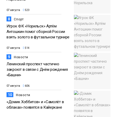
07 августа
523
8
Спорт
Игрок ФК «Норильск» Артём
Антошкин помог сборной России
взять золото в футзальном турнире
07 августа
514
9
Новости
Ленинский проспект частично
закроют в связи с Днём рождения
«Башни»
07 августа
606
10
Новости
«Домик Хоббитов» и «Самолёт в
облаках» появятся в Кайеркане