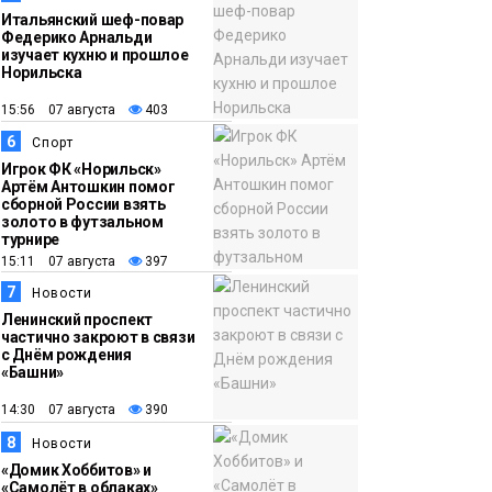
Итальянский шеф-повар
Федерико Арнальди
изучает кухню и прошлое
Норильска
15:56 07 августа
403
6
Спорт
Игрок ФК «Норильск»
Артём Антошкин помог
сборной России взять
золото в футзальном
турнире
15:11 07 августа
397
7
Новости
Ленинский проспект
частично закроют в связи
с Днём рождения
«Башни»
14:30 07 августа
390
8
Новости
«Домик Хоббитов» и
«Самолёт в облаках»