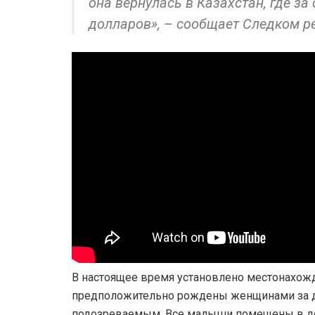
она вернулась в Казахстан, где за
долларов», – сообщает Следком р
В настоящее время установлено местонахож
предположительно рождены женщинами за 
подозреваемым. Все малыши помещены в до