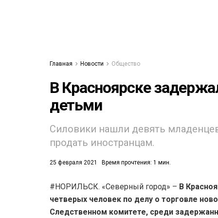
Главная
Новости
Общество
В Красноярске задержа
детьми
Силовики нашли девять младенцев
продать иностранцам.
25 февраля 2021
Время прочтения: 1 мин.
#НОРИЛЬСК. «Северный город» –
В Красно
четверых человек по делу о торговле нов
Следственном комитете, среди задержанны