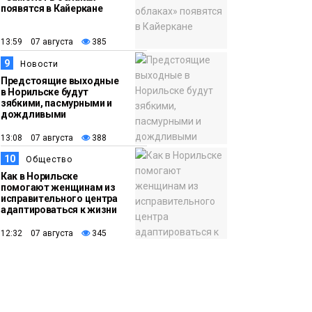
появятся в Кайеркане
13:59 07 августа
385
9
Новости
Предстоящие выходные
в Норильске будут
зябкими, пасмурными и
дождливыми
13:08 07 августа
388
10
Общество
Как в Норильске
помогают женщинам из
исправительного центра
адаптироваться к жизни
12:32 07 августа
345