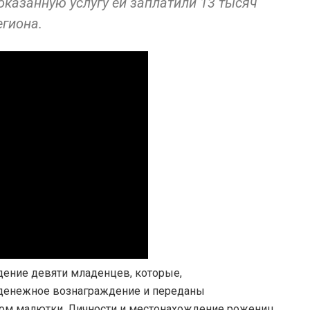
 оказанную услугу ей заплатили 13 тысяч
егиона.
дение девяти младенцев, которые,
денежное вознаграждение и переданы
м малютки. Личности и местонахождение рожениц