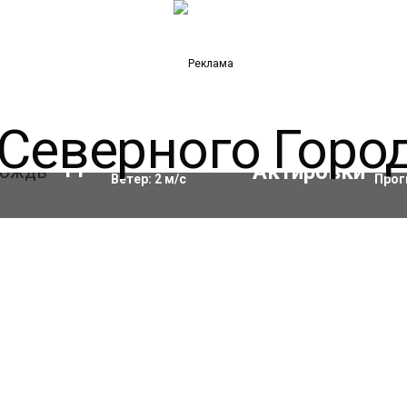
Влажность:
97
%
Акти
11
°C
Ветер:
2
м/с
Прог