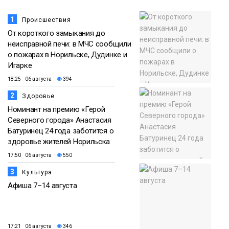
1
Происшествия
От короткого замыкания до
неисправной печи: в МЧС сообщили
о пожарах в Норильске, Дудинке и
Игарке
18:25 06 августа
394
2
Здоровье
Номинант на премию «Герой
Северного города» Анастасия
Батуринец 24 года заботится о
здоровье жителей Норильска
17:50 06 августа
550
3
Культура
Афиша 7–14 августа
17:21 06 августа
346