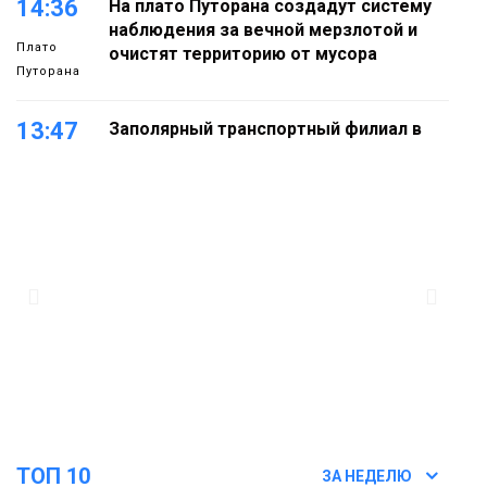
14:36
На плато Путорана создадут систему
наблюдения за вечной мерзлотой и
Плато
очистят территорию от мусора
Путорана
13:47
Заполярный транспортный филиал в
Дудинке заасфальтировал 47 тысяч
«квадратов» грузовых площадок
Новости
13:10
В Норильске лыжную базу «Оль-Гуль»
закрыли из-за появления медведя
Животные
12:25
Барнаул обошёл Красноярск в
списке городов, откуда приехали
Проекты
норильчане
Медиакомпании
ТОП 10
ЗА НЕДЕЛЮ