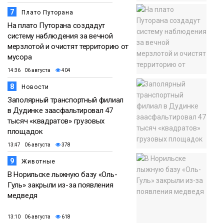
7
Плато Путорана
На плато Путорана создадут
систему наблюдения за вечной
мерзлотой и очистят территорию от
мусора
14:36 06 августа
404
8
Новости
Заполярный транспортный филиал
в Дудинке заасфальтировал 47
тысяч «квадратов» грузовых
площадок
13:47 06 августа
378
9
Животные
В Норильске лыжную базу «Оль-
Гуль» закрыли из-за появления
медведя
13:10 06 августа
618