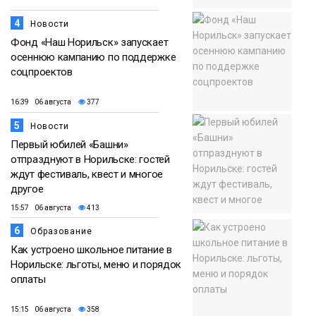
4
Новости
Фонд «Наш Норильск» запускает
осеннюю кампанию по поддержке
соцпроектов
16:39 06 августа
377
5
Новости
Первый юбилей «Башни»
отпразднуют в Норильске: гостей
ждут фестиваль, квест и многое
другое
15:57 06 августа
413
6
Образование
Как устроено школьное питание в
Норильске: льготы, меню и порядок
оплаты
15:15 06 августа
358