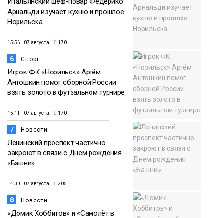
Итальянский шеф-повар Федерико
Арнальди изучает кухню и прошлое
Норильска
15:56 07 августа
170
6
Спорт
Игрок ФК «Норильск» Артём
Антошкин помог сборной России
взять золото в футзальном турнире
15:11 07 августа
170
7
Новости
Ленинский проспект частично
закроют в связи с Днём рождения
«Башни»
14:30 07 августа
205
8
Новости
«Домик Хоббитов» и «Самолёт в