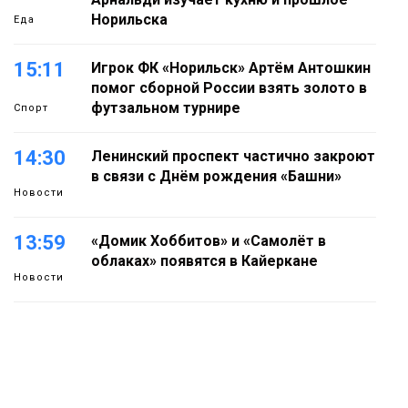
Норильска
Еда
15:11
Игрок ФК «Норильск» Артём Антошкин
помог сборной России взять золото в
футзальном турнире
Спорт
14:30
Ленинский проспект частично закроют
в связи с Днём рождения «Башни»
Новости
13:59
«Домик Хоббитов» и «Самолёт в
облаках» появятся в Кайеркане
Новости
13:08
Предстоящие выходные в Норильске
будут зябкими, пасмурными и
дождливыми
Новости