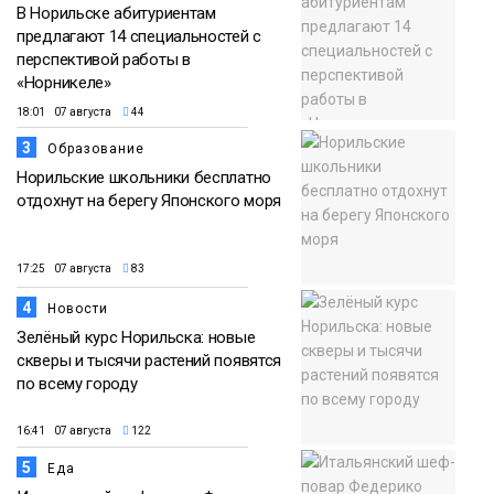
В Норильске абитуриентам
предлагают 14 специальностей с
перспективой работы в
«Норникеле»
18:01 07 августа
44
3
Образование
Норильские школьники бесплатно
отдохнут на берегу Японского моря
17:25 07 августа
83
4
Новости
Зелёный курс Норильска: новые
скверы и тысячи растений появятся
по всему городу
16:41 07 августа
122
5
Еда