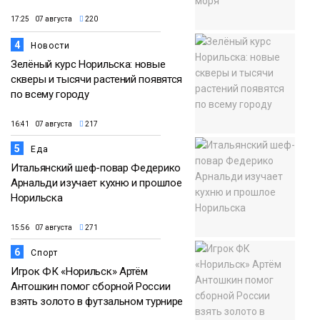
17:25 07 августа
220
4
Новости
Зелёный курс Норильска: новые
скверы и тысячи растений появятся
по всему городу
16:41 07 августа
217
5
Еда
Итальянский шеф-повар Федерико
Арнальди изучает кухню и прошлое
Норильска
15:56 07 августа
271
6
Спорт
Игрок ФК «Норильск» Артём
Антошкин помог сборной России
взять золото в футзальном турнире