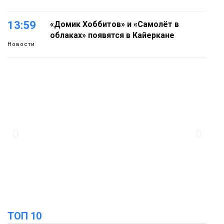
13:59
«Домик Хоббитов» и «Самолёт в
облаках» появятся в Кайеркане
Новости
13:08
Предстоящие выходные в Норильске
будут зябкими, пасмурными и
дождливыми
Новости
12:32
Как в Норильске помогают женщинам
из исправительного центра
адаптироваться к жизни
Общество
ТОП 10