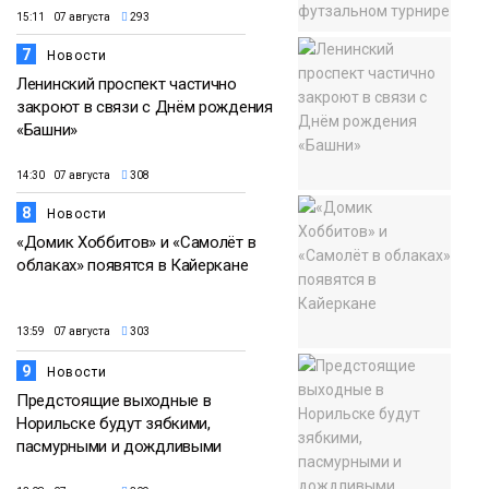
15:11 07 августа
293
7
Новости
Ленинский проспект частично
закроют в связи с Днём рождения
«Башни»
14:30 07 августа
308
8
Новости
«Домик Хоббитов» и «Самолёт в
облаках» появятся в Кайеркане
13:59 07 августа
303
9
Новости
Предстоящие выходные в
Норильске будут зябкими,
пасмурными и дождливыми