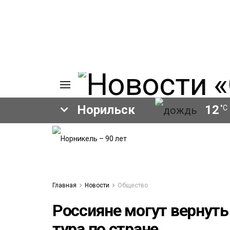
Норильск
12
°C
ИЯ
А
Ы
А
ОВАНИЕ
Главная
Новости
Общество
ЛОВ
Россияне могут вернуть
тура по стране