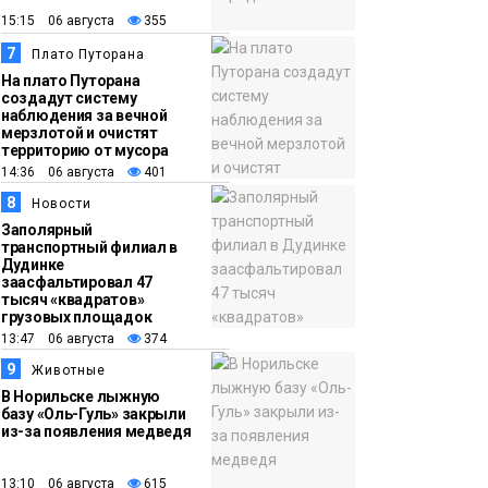
15:15 06 августа
355
7
Плато Путорана
На плато Путорана
создадут систему
наблюдения за вечной
мерзлотой и очистят
территорию от мусора
14:36 06 августа
401
8
Новости
Заполярный
транспортный филиал в
Дудинке
заасфальтировал 47
тысяч «квадратов»
грузовых площадок
13:47 06 августа
374
9
Животные
В Норильске лыжную
базу «Оль-Гуль» закрыли
из-за появления медведя
13:10 06 августа
615