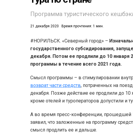
53)
Программа туристического кешбэка
558)
21 декабря 2020
Время прочтения: 1 мин.
#НОРИЛЬСК. «Северный город» –
Изначальн
государственного субсидирования, запущен
декабря. Потом ее продлили до 10 января 2
программы в течение всего 2021 года.
Смысл программы – в стимулировании внутр
возврат части средств
, потраченных на поез
декабря. Позже действие ее продлили до 10 я
кроме отелей и туроператоров допустили и т
А во время пресс-конференции, прошедшей 
заявил, что заложенные на программу средс
смысл продлить ее и дальше.