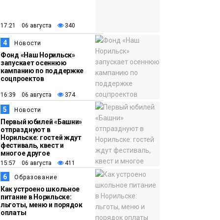
закрыли из-за
появления медведя
Животные
17:21 06 августа
340
4
12:25
Барнаул обошёл
Новости
Фонд «Наш Норильск»
Красноярск в
запускает осеннюю
списке городов,
кампанию по поддержке
соцпроектов
откуда приехали
Проекты
норильчане
16:39 06 августа
374
Медиакомпании
5
Новости
Первый юбилей «Башни»
отпразднуют в
Норильске: гостей ждут
фестиваль, квест и
многое другое
15:57 06 августа
411
6
Образование
Как устроено школьное
питание в Норильске:
льготы, меню и порядок
оплаты