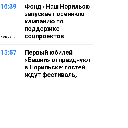
16:39
Фонд «Наш Норильск»
запускает осеннюю
кампанию по
поддержке
соцпроектов
Новости
15:57
Первый юбилей
«Башни» отпразднуют
в Норильске: гостей
ждут фестиваль,
квест и многое другое
Новости
15:15
Как устроено
школьное питание в
Норильске: льготы,
меню и порядок