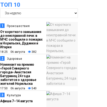
оплаты
Образование
ТОП 10
14:36
На плато Путорана
создадут систему
наблюдения за вечной
1
Происшествия
мерзлотой и очистят
От короткого замыкания
Плато
до неисправной печи: в
территорию от мусора
Путорана
МЧС сообщили о пожарах
в Норильске, Дудинке и
Игарке
13:47
Заполярный
18:25 06 августа
382
транспортный филиал
2
Здоровье
в Дудинке
Номинант на премию
«Герой Северного
заасфальтировал 47
города» Анастасия
Батуринец 24 года
тысяч «квадратов»
заботится о здоровье
грузовых площадок
жителей Норильска
Новости
17:50 06 августа
540
3
Культура
13:10
В Норильске лыжную
Афиша 7–14 августа
базу «Оль-Гуль»