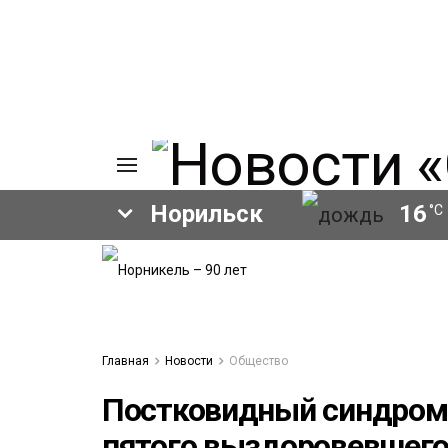
Норильск
16
°C
ИЯ
А
Ы
А
ОВАНИЕ
Главная
Новости
Общество
ЛОВ
Постковидный синдром
пятого выздоровевшег