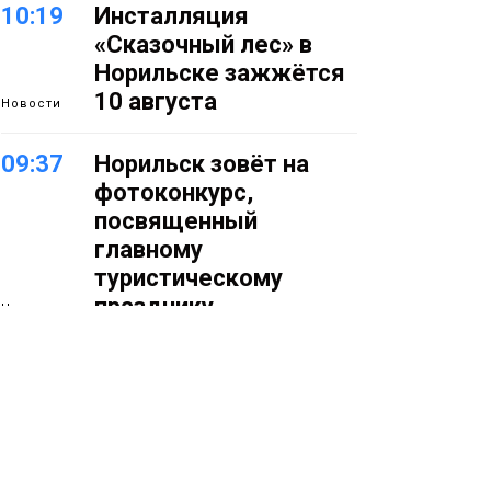
10:19
Инсталляция
«Сказочный лес» в
Норильске зажжётся
10 августа
Новости
09:37
Норильск зовёт на
фотоконкурс,
посвященный
главному
туристическому
празднику
Новости
18:22
Синоптики
05 августа
предупредили о
ливнях, граде и
шквалистом ветре на
юге Таймыра