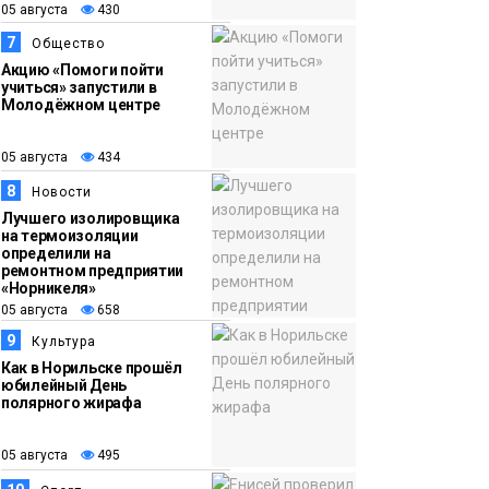
05 августа
430
7
Общество
Акцию «Помоги пойти
учиться» запустили в
Молодёжном центре
05 августа
434
8
Новости
Лучшего изолировщика
на термоизоляции
определили на
ремонтном предприятии
«Норникеля»
05 августа
658
9
Культура
Как в Норильске прошёл
юбилейный День
полярного жирафа
05 августа
495