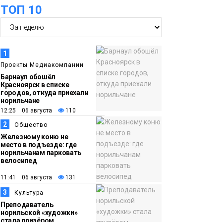
ТОП 10
17:37
Акцию «Помоги пойти
05 августа
учиться» запустили в
Молодёжном центре
Общество
1
Проекты Медиакомпании
16:50
Лучшего
Барнаул обошёл
Красноярск в списке
05 августа
изолировщика на
городов, откуда приехали
норильчане
термоизоляции
12:25 06 августа
110
определили на
2
Общество
ремонтном
Железному коню не
предприятии
место в подъезде: где
норильчанам парковать
«Норникеля»
Новости
велосипед
11:41 06 августа
131
16:07
Как в Норильске
3
Культура
05 августа
прошёл юбилейный
Преподаватель
День полярного
норильской «художки»
стала призёром