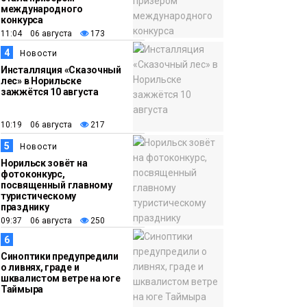
жирафа
Культура
международного
конкурса
11:04 06 августа
173
15:22
Енисей проверил на
4
Новости
05 августа
прочность: в Дудинке
Инсталляция «Сказочный
впервые состоялся
лес» в Норильске
заплыв X-WATERS на
зажжётся 10 августа
12 км
Спорт
10:19 06 августа
217
5
Новости
Норильск зовёт на
фотоконкурс,
посвященный главному
туристическому
празднику
09:37 06 августа
250
6
Синоптики предупредили
о ливнях, граде и
шквалистом ветре на юге
Таймыра