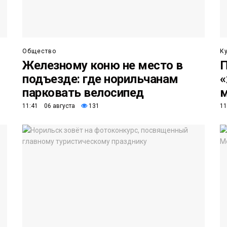
Общество
К
Железному коню не место в
П
подъезде: где норильчанам
«
парковать велосипед
м
11:41 06 августа
131
11