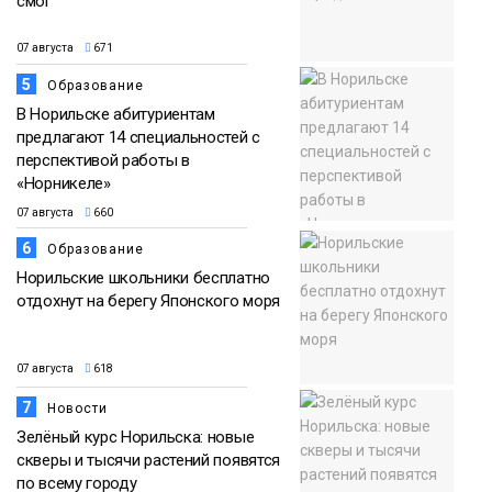
смог
07 августа
671
5
Образование
В Норильске абитуриентам
предлагают 14 специальностей с
перспективой работы в
«Норникеле»
07 августа
660
6
Образование
Норильские школьники бесплатно
отдохнут на берегу Японского моря
07 августа
618
7
Новости
Зелёный курс Норильска: новые
скверы и тысячи растений появятся
по всему городу