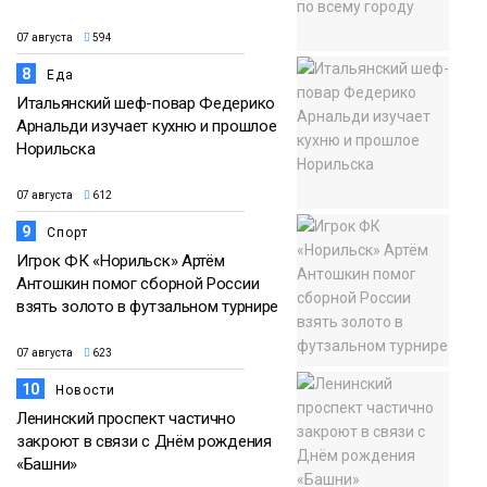
07 августа
594
8
Еда
Итальянский шеф-повар Федерико
Арнальди изучает кухню и прошлое
Норильска
07 августа
612
9
Спорт
Игрок ФК «Норильск» Артём
Антошкин помог сборной России
взять золото в футзальном турнире
07 августа
623
10
Новости
Ленинский проспект частично
закроют в связи с Днём рождения
«Башни»