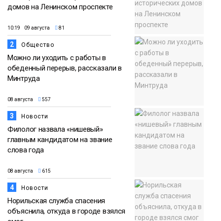
домов на Ленинском проспекте
10:19 09 августа
81
2
Общество
Можно ли уходить с работы в
обеденный перерыв, рассказали в
Минтруда
08 августа
557
3
Новости
Филолог назвала «нишевый»
главным кандидатом на звание
слова года
08 августа
615
4
Новости
Норильская служба спасения
объяснила, откуда в городе взялся