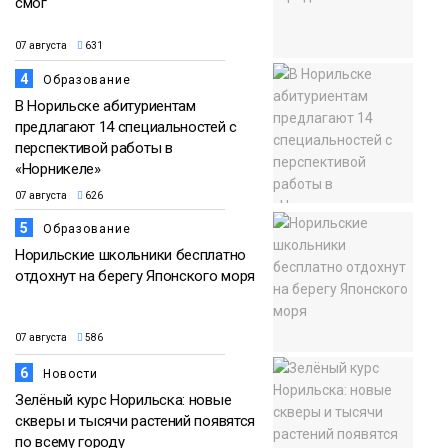
смог
07 августа
631
4
Образование
В Норильске абитуриентам
предлагают 14 специальностей с
перспективой работы в
«Норникеле»
07 августа
626
5
Образование
Норильские школьники бесплатно
отдохнут на берегу Японского моря
07 августа
586
6
Новости
Зелёный курс Норильска: новые
скверы и тысячи растений появятся
по всему городу