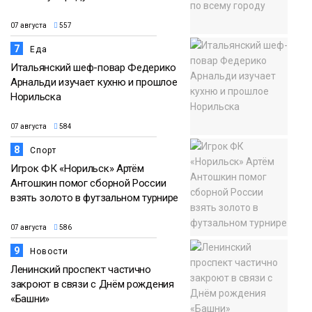
07 августа
557
7
Еда
Итальянский шеф-повар Федерико
Арнальди изучает кухню и прошлое
Норильска
07 августа
584
8
Спорт
Игрок ФК «Норильск» Артём
Антошкин помог сборной России
взять золото в футзальном турнире
07 августа
586
9
Новости
Ленинский проспект частично
закроют в связи с Днём рождения
«Башни»