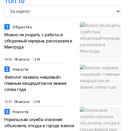
ТОП 10
Новости
1
Общество
Можно ли уходить с работы в
обеденный перерыв, рассказали в
Минтруда
14:33 08 августа
518
2
Новости
Филолог назвала «нишевый»
главным кандидатом на звание
слова года
12:31 08 августа
578
3
Новости
Норильская служба спасения
объяснила, откуда в городе взялся