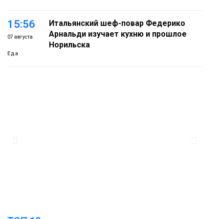
15:56
Итальянский шеф-повар Федерико
Арнальди изучает кухню и прошлое
07 августа
Норильска
Еда
15:11
Игрок ФК «Норильск» Артём Антошкин
помог сборной России взять золото в
07 августа
футзальном турнире
Спорт
14:30
Ленинский проспект частично закроют
в связи с Днём рождения «Башни»
07 августа
Новости
13:59
«Домик Хоббитов» и «Самолёт в
облаках» появятся в Кайеркане
07 августа