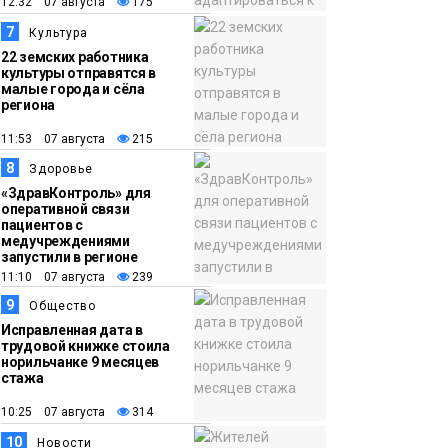
12:32 07 августа
175
7
Культура
22 земских работника
культуры отправятся в
малые города и сёла
региона
11:53 07 августа
215
8
Здоровье
«ЗдравКонтроль» для
оперативной связи
пациентов с
медучреждениями
запустили в регионе
11:10 07 августа
239
9
Общество
Исправленная дата в
трудовой книжке стоила
норильчанке 9 месяцев
стажа
10:25 07 августа
314
10
Новости