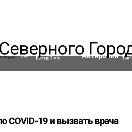
Влажность:
86
%
Акти
13
°C
Ветер:
3
м/с
Прог
о COVID-19 и вызвать врача