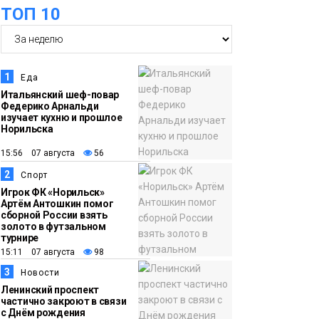
ТОП 10
культуры отправятся
в малые города и сёла
региона
Культура
1
Еда
11:10
«ЗдравКонтроль» для
Итальянский шеф-повар
Федерико Арнальди
оперативной связи
изучает кухню и прошлое
пациентов с
Норильска
медучреждениями
15:56 07 августа
56
запустили в регионе
Здоровье
2
Спорт
Игрок ФК «Норильск»
Артём Антошкин помог
10:25
Исправленная дата в
сборной России взять
трудовой книжке
золото в футзальном
турнире
стоила норильчанке 9
15:11 07 августа
98
месяцев стажа
Общество
3
Новости
Ленинский проспект
частично закроют в связи
09:36
Жителей Норильска
с Днём рождения