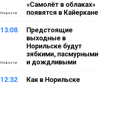
«Самолёт в облаках»
появятся в Кайеркане
Новости
13:08
Предстоящие
выходные в
Норильске будут
зябкими, пасмурными
и дождливыми
Новости
12:32
Как в Норильске
помогают женщинам
из исправительного
центра
адаптироваться к
жизни
Общество
11:53
22 земских работника