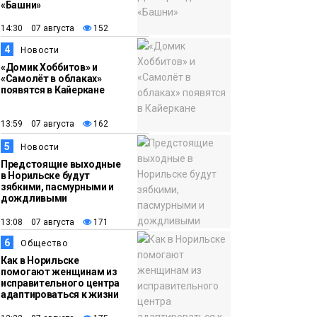
обвиняют в
«Башни»
организации
14:30 07 августа
152
подпольного казино
Новости
4
Новости
«Домик Хоббитов» и
«Самолёт в облаках»
появятся в Кайеркане
13:59 07 августа
162
5
Новости
Предстоящие выходные
в Норильске будут
зябкими, пасмурными и
дождливыми
13:08 07 августа
171
6
Общество
Как в Норильске
помогают женщинам из
исправительного центра
адаптироваться к жизни