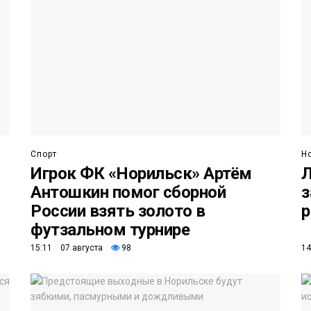
Спорт
Н
Игрок ФК «Норильск» Артём
Л
Антошкин помог сборной
з
России взять золото в
р
футзальном турнире
15:11 07 августа
98
14