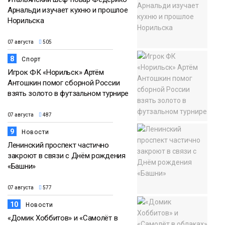
Арнальди изучает кухню и прошлое
Норильска
07 августа
505
8
Спорт
Игрок ФК «Норильск» Артём
Антошкин помог сборной России
взять золото в футзальном турнире
07 августа
487
9
Новости
Ленинский проспект частично
закроют в связи с Днём рождения
«Башни»
07 августа
577
10
Новости
«Домик Хоббитов» и «Самолёт в