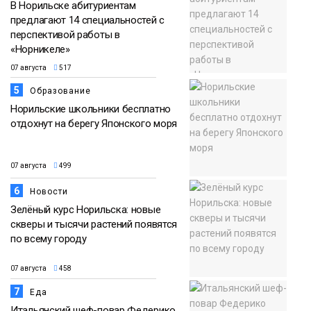
В Норильске абитуриентам
предлагают 14 специальностей с
перспективой работы в
«Норникеле»
07 августа
517
5
Образование
Норильские школьники бесплатно
отдохнут на берегу Японского моря
07 августа
499
6
Новости
Зелёный курс Норильска: новые
скверы и тысячи растений появятся
по всему городу
07 августа
458
7
Еда
Итальянский шеф-повар Федерико