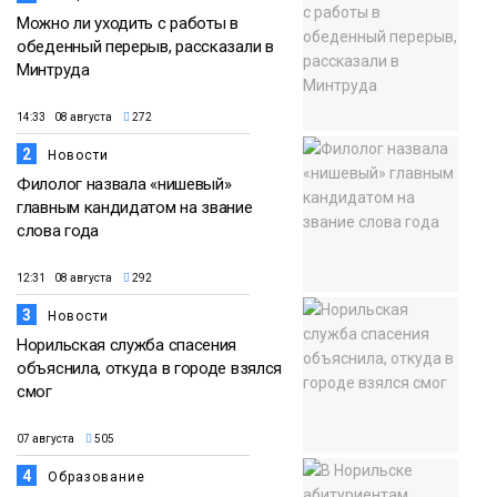
Можно ли уходить с работы в
обеденный перерыв, рассказали в
Минтруда
14:33 08 августа
272
2
Новости
Филолог назвала «нишевый»
главным кандидатом на звание
слова года
12:31 08 августа
292
3
Новости
Норильская служба спасения
объяснила, откуда в городе взялся
смог
07 августа
505
4
Образование