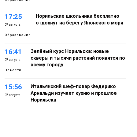
17:25
Норильские школьники бесплатно
отдохнут на берегу Японского моря
07 августа
Образование
16:41
Зелёный курс Норильска: новые
скверы и тысячи растений появятся по
07 августа
всему городу
Новости
15:56
Итальянский шеф-повар Федерико
Арнальди изучает кухню и прошлое
07 августа
Норильска
Еда
15:11
Игрок ФК «Норильск» Артём Антошкин
помог сборной России взять золото в
07 августа
футзальном турнире