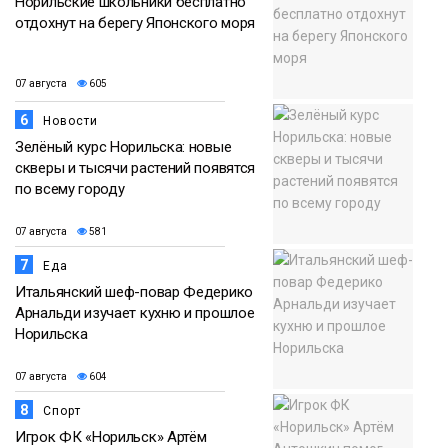
Норильские школьники бесплатно
отдохнут на берегу Японского моря
07 августа
605
6
Новости
Зелёный курс Норильска: новые
скверы и тысячи растений появятся
по всему городу
07 августа
581
7
Еда
Итальянский шеф-повар Федерико
Арнальди изучает кухню и прошлое
Норильска
07 августа
604
8
Спорт
Игрок ФК «Норильск» Артём