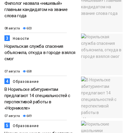
Филолог назвала «нишевый»
главным кандидатом на звание
слова года
08 августа
603
3
Новости
Норильская служба спасения
объяснила, откуда в городе взялся
смог
07 августа
658
4
Образование
В Норильске абитуриентам
предлагают 14 специальностей с
перспективой работы в
«Норникеле»
07 августа
649
5
Образование