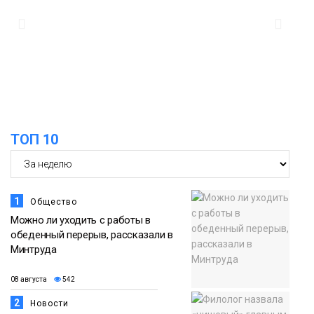
Спорт
14:30
Ленинский проспект частично закроют
в связи с Днём рождения «Башни»
07 августа
Новости
13:59
«Домик Хоббитов» и «Самолёт в
ТОП 10
облаках» появятся в Кайеркане
07 августа
Новости
1
Общество
Можно ли уходить с работы в
обеденный перерыв, рассказали в
Минтруда
08 августа
542
2
Новости