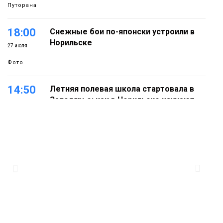
Путорана
18:00
Снежные бои по-японски устроили в
Норильске
27 июля
Фото
14:50
Летняя полевая школа стартовала в
Заполярье: как в Норильске изучают
27 июля
вечную мерзлоту
Наука
18:05
Автопарк АТО «ЦАТК» ЗФ «Норникеля»
пополнился новой техникой для
23 июля
работы в условиях Заполярья
Фото
18:00
Пожарный кроссфит стал одним из
самых зрелищных событий
21 июля