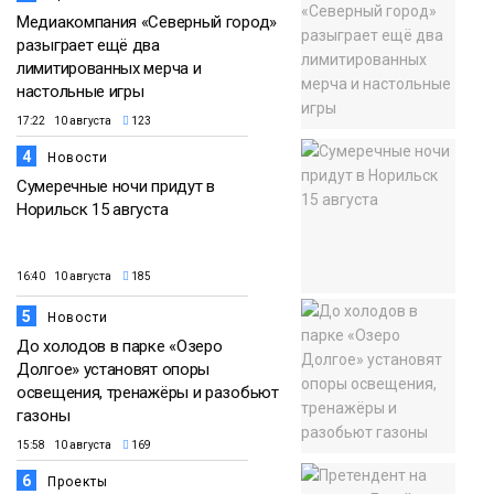
Медиакомпания «Северный город»
разыграет ещё два
лимитированных мерча и
настольные игры
17:22 10 августа
123
4
Новости
Сумеречные ночи придут в
Норильск 15 августа
16:40 10 августа
185
5
Новости
До холодов в парке «Озеро
Долгое» установят опоры
освещения, тренажёры и разобьют
газоны
15:58 10 августа
169
6
Проекты