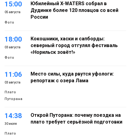
15:00
Юбилейный X-WATERS собрал в
Дудинке более 120 пловцов со всей
05 августа
России
Фото
18:00
Кокошники, хаски и сапборды:
северный город отгулял фестиваль
03 августа
«Норильск зовёт!»
Фото
11:06
Место силы, куда рвутся уфологи:
репортаж с озера Лама
03 августа
Плато
Путорана
14:38
Открой Путорана: почему поездка на
плато требует серьёзной подготовки
30 июля
Плато