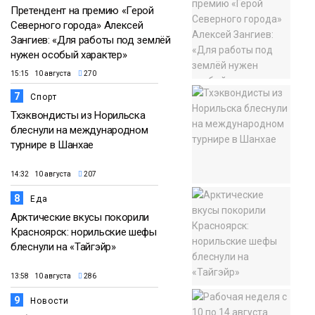
Претендент на премию «Герой
Северного города» Алексей
Зангиев: «Для работы под землёй
нужен особый характер»
15:15 10 августа
270
7
Спорт
Тхэквондисты из Норильска
блеснули на международном
турнире в Шанхае
14:32 10 августа
207
8
Еда
Арктические вкусы покорили
Красноярск: норильские шефы
блеснули на «Тайгэйр»
13:58 10 августа
286
9
Новости