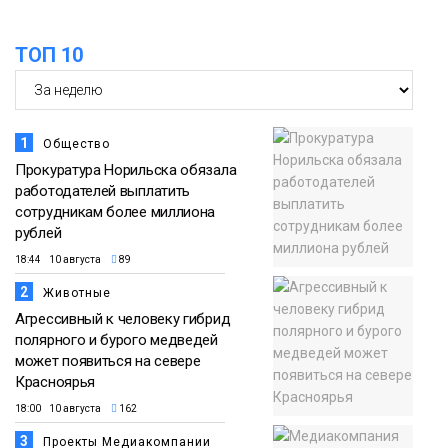
праздничных выходных в Норильске
Фото
ТОП 10
18:30
Заполярное лето в разгаре: Норильск
прогрелся до 29 градусов
20 июля
Фото
1
Общество
Прокуратура Норильска обязала
работодателей выплатить
сотрудникам более миллиона
рублей
18:44 10 августа
89
2
Животные
Агрессивный к человеку гибрид
полярного и бурого медведей
может появиться на севере
Красноярья
18:00 10 августа
162
3
Проекты Медиакомпании