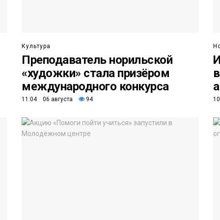
Культура
Н
Преподаватель норильской
И
«художки» стала призёром
в
международного конкурса
а
11:04 06 августа
94
10