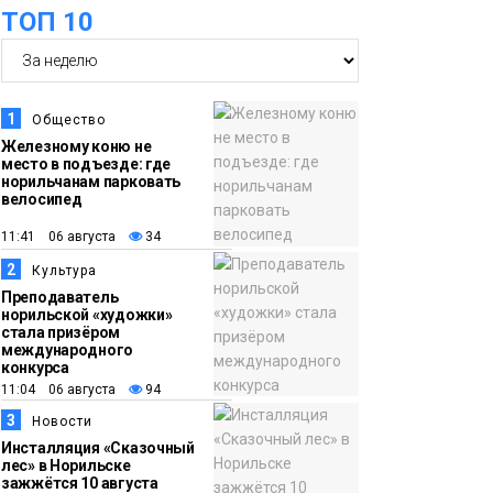
ТОП 10
05 августа
изолировщика на
термоизоляции
определили на
ремонтном
1
Общество
предприятии
Железному коню не
место в подъезде: где
«Норникеля»
Новости
норильчанам парковать
велосипед
16:07
Как в Норильске
11:41 06 августа
34
05 августа
прошёл юбилейный
2
Культура
День полярного
Преподаватель
жирафа
норильской «художки»
Культура
стала призёром
международного
конкурса
15:22
Енисей проверил на
11:04 06 августа
94
05 августа
прочность: в Дудинке
3
Новости
впервые состоялся
Инсталляция «Сказочный
заплыв X-WATERS на
лес» в Норильске
зажжётся 10 августа