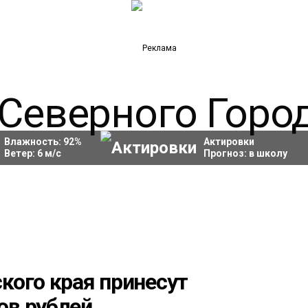
Влажность:
92
%
Актировки
Ветер:
6
м/с
Прогноз:
в школу
кого края принесут
ов рублей