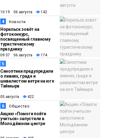
12 км
Спорт
10:19 06 августа
142
15:00
Юбилейный X-WATERS
4
Новости
05 августа
собрал в Дудинке
Норильск зовёт на
более 120 пловцов со
фотоконкурс,
посвященный главному
всей России
Фото
туристическому
празднику
09:37 06 августа
174
5
Синоптики предупредили
о ливнях, граде и
шквалистом ветре на юге
Таймыра
05 августа
422
6
Общество
Акцию «Помоги пойти
учиться» запустили в
Молодёжном центре