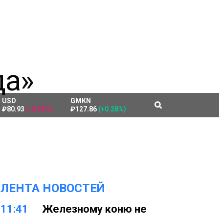
USD
GMKN
₽80.93
(-0.25%)
₽127.86
(+0.28%)
ЛЕНТА НОВОСТЕЙ
11:41
Железному коню не