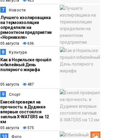
05 августа
425
7
Новости
Лучшего изолировщика
на термоизоляции
определили на
ремонтном предприятии
«Норникеля»
05 августа
636
8
Культура
Как в Норильске прошёл
юбилейный День
полярного жирафа
05 августа
487
9
Спорт
Енисей проверил на
прочность: в Дудинке
впервые состоялся
заплыв X-WATERS на 12
км
05 августа
575
10
Фото