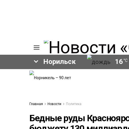
Норильск
16
°C
ИЯ
А
Ы
А
ОВАНИЕ
Главная
Новости
Политика
ОВ
Бедные руды Красноярс
бюджету 130 миллиард