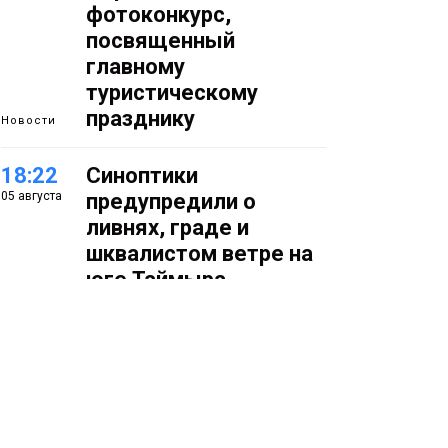
фотоконкурс,
посвященный
главному
туристическому
празднику
Новости
18:22
Синоптики
05 августа
предупредили о
ливнях, граде и
шквалистом ветре на
юге Таймыра
17:37
Акцию «Помоги пойти
05 августа
учиться» запустили в
Молодёжном центре
Общество
16:50
Лучшего