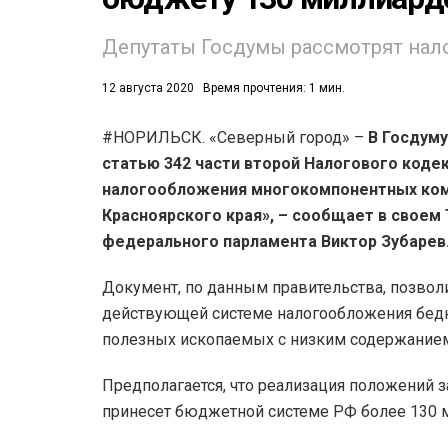
Депутаты Госдумы рассмотрят нал
12 августа 2020
Время прочтения: 1 мин.
#НОРИЛЬСК. «Северный город» –
В Госдуму
статью 342 части второй Налогового коде
52)
налогообложения многокомпонентных ком
558)
Красноярского края», – сообщает в своем
федерального парламента Виктор Зубарев
Документ, по данным правительства, позвол
действующей системе налогообложения бе
полезных ископаемых с низким содержанием
Предполагается, что реализация положений з
принесет бюджетной системе РФ более 130 