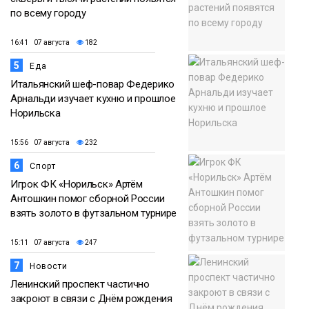
по всему городу
16:41 07 августа
182
5
Еда
Итальянский шеф-повар Федерико
Арнальди изучает кухню и прошлое
Норильска
15:56 07 августа
232
6
Спорт
Игрок ФК «Норильск» Артём
Антошкин помог сборной России
взять золото в футзальном турнире
15:11 07 августа
247
7
Новости
Ленинский проспект частично
закроют в связи с Днём рождения