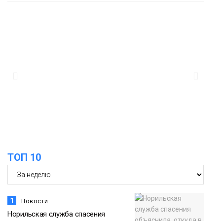
13:08
Предстоящие выходные в Норильске
будут зябкими, пасмурными и
дождливыми
Новости
12:32
Как в Норильске помогают женщинам
из исправительного центра
адаптироваться к жизни
Общество
ТОП 10
1
Новости
Норильская служба спасения