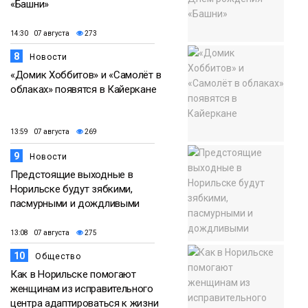
«Башни»
14:30 07 августа
273
8
Новости
«Домик Хоббитов» и «Самолёт в
облаках» появятся в Кайеркане
13:59 07 августа
269
9
Новости
Предстоящие выходные в
Норильске будут зябкими,
пасмурными и дождливыми
13:08 07 августа
275
10
Общество
Как в Норильске помогают
женщинам из исправительного
центра адаптироваться к жизни