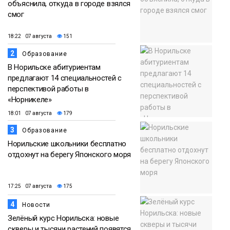
объяснила, откуда в городе взялся
смог
18:22 07 августа
151
2
Образование
В Норильске абитуриентам
предлагают 14 специальностей с
перспективой работы в
«Норникеле»
18:01 07 августа
179
3
Образование
Норильские школьники бесплатно
отдохнут на берегу Японского моря
17:25 07 августа
175
4
Новости
Зелёный курс Норильска: новые
скверы и тысячи растений появятся