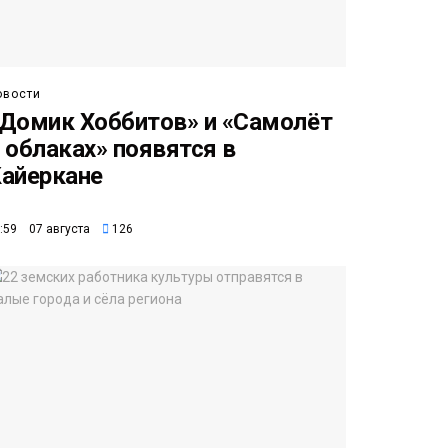
овости
Домик Хоббитов» и «Самолёт
 облаках» появятся в
айеркане
:59 07 августа
126