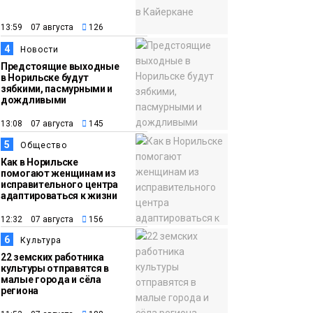
неисправной печи: в
МЧС сообщили о
13:59 07 августа
126
пожарах в
4
Новости
Норильске,
Предстоящие выходные
Дудинке и Игарке
в Норильске будут
Происшествия
зябкими, пасмурными и
дождливыми
13:08 07 августа
145
5
Общество
Как в Норильске
помогают женщинам из
исправительного центра
адаптироваться к жизни
12:32 07 августа
156
6
Культура
22 земских работника
культуры отправятся в
малые города и сёла
региона