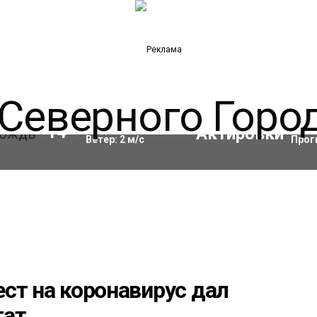
Влажность:
82
%
Акти
14
°C
Ветер:
2
м/с
Прог
ст на коронавирус дал
тат