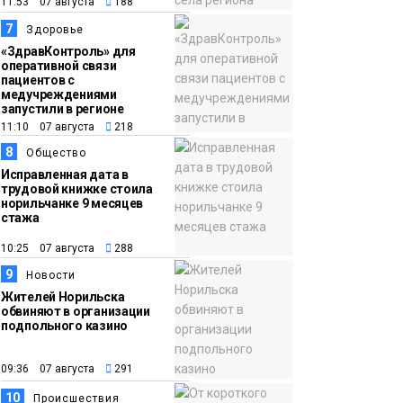
11:53 07 августа
188
7
Здоровье
«ЗдравКонтроль» для
оперативной связи
пациентов с
медучреждениями
запустили в регионе
11:10 07 августа
218
8
Общество
Исправленная дата в
трудовой книжке стоила
норильчанке 9 месяцев
стажа
10:25 07 августа
288
9
Новости
Жителей Норильска
обвиняют в организации
подпольного казино
09:36 07 августа
291
10
Происшествия