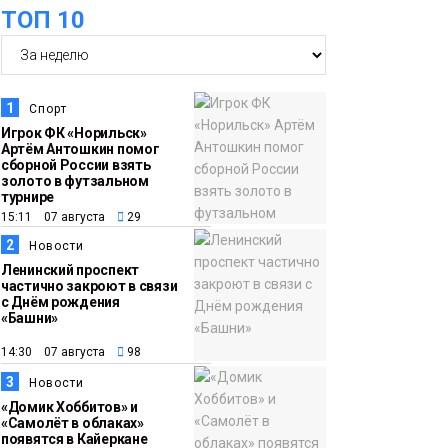
ТОП 10
пациентов с
медучреждениями
запустили в регионе
Здоровье
1
Спорт
10:25
Исправленная дата в
Игрок ФК «Норильск»
Артём Антошкин помог
трудовой книжке
сборной России взять
стоила норильчанке 9
золото в футзальном
турнире
месяцев стажа
Общество
15:11 07 августа
29
2
Новости
09:36
Жителей Норильска
Ленинский проспект
частично закроют в связи
обвиняют в
с Днём рождения
организации
«Башни»
подпольного казино
Новости
14:30 07 августа
98
3
Новости
18:25
От короткого
«Домик Хоббитов» и
«Самолёт в облаках»
06 августа
замыкания до
появятся в Кайеркане