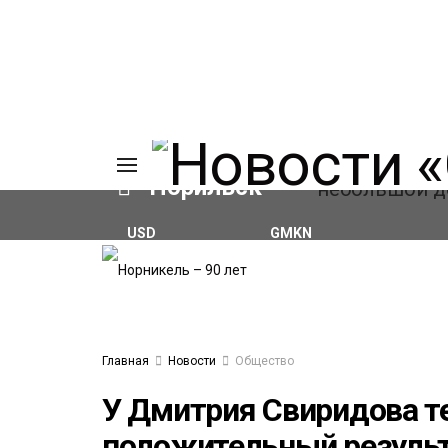
Норильск
USD
GMKN
₽81.41
(+0.59%)
₽125.98
(-2.11%)
ИЯ
А
Ы
А
ОВАНИЕ
Главная
Новости
Общество
ОВ
У Дмитрия Свиридова те
положительный резуль