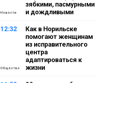
зябкими, пасмурными
и дождливыми
Новости
12:32
Как в Норильске
помогают женщинам
из исправительного
центра
адаптироваться к
жизни
Общество
11:53
22 земских работника
культуры отправятся
в малые города и сёла
региона
Культура
11:10
«ЗдравКонтроль» для
оперативной связи