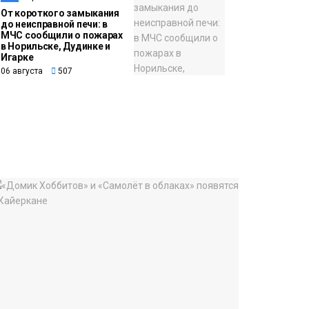
От короткого замыкания
до неисправной печи: в
МЧС сообщили о пожарах
в Норильске, Дудинке и
Игарке
06 августа
507