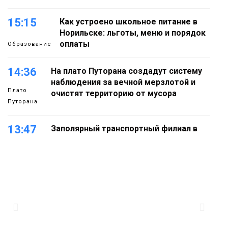
15:15
Как устроено школьное питание в
Норильске: льготы, меню и порядок
оплаты
Образование
14:36
На плато Путорана создадут систему
наблюдения за вечной мерзлотой и
Плато
очистят территорию от мусора
Путорана
13:47
Заполярный транспортный филиал в
Дудинке заасфальтировал 47 тысяч
«квадратов» грузовых площадок
Новости
13:10
В Норильске лыжную базу «Оль-Гуль»
закрыли из-за появления медведя
Животные
12:25
Барнаул обошёл Красноярск в