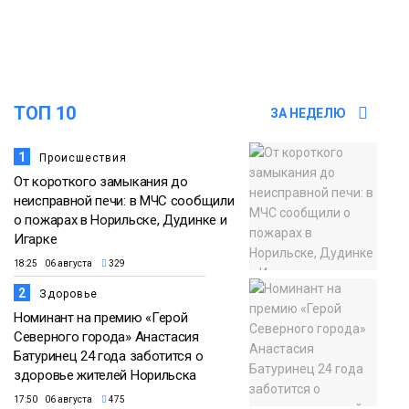
списке городов, откуда приехали
Проекты
норильчане
Медиакомпании
ТОП 10
ЗА НЕДЕЛЮ
1
Происшествия
От короткого замыкания до
неисправной печи: в МЧС сообщили
о пожарах в Норильске, Дудинке и
Игарке
18:25 06 августа
329
2
Здоровье
Номинант на премию «Герой
Северного города» Анастасия
Батуринец 24 года заботится о
здоровье жителей Норильска
17:50 06 августа
475