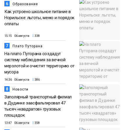
6
Образование
Как устроено школьное питание в
Норильске: льготы, меню и порядок
оплаты
15:15 06 августа
338
7
Плато Путорана
На плато Путорана создадут
систему наблюдения за вечной
мерзлотой и очистят территорию от
мусора
14:36 06 августа
386
8
Новости
Заполярный транспортный филиал
в Дудинке заасфальтировал 47
тысяч «квадратов» грузовых
площадок
13:47 06 августа
358