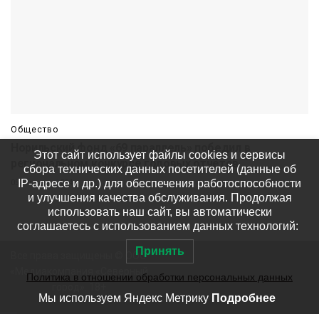
Общество
Норильский фонд «69 параллель» победил в
Этот сайт использует файлы cookies и сервисы
региональном конкурсе годовых отчётов
сбора технических данных посетителей (данные об
IP-адресе и др.) для обеспечения работоспособности
05 августа
584
и улучшения качества обслуживания. Продолжая
использовать наш сайт, вы автоматически
соглашаетесь с использованием данных технологий:
Принять
Все права защищены © ООО
«Медиакомпания «Северный
Политика в отношении обработки персональных данных
город». 18+
Мы используем Яндекс Метрику
Подробнее