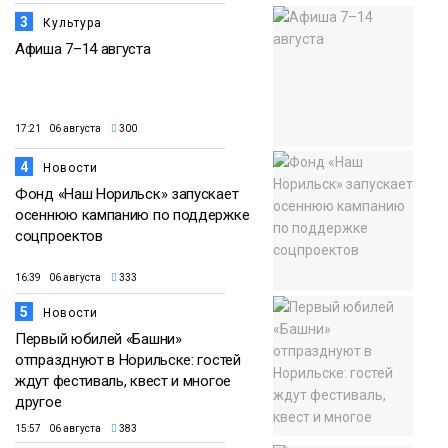
3
Культура
Афиша 7–14 августа
17:21 06 августа
300
4
Новости
Фонд «Наш Норильск» запускает
осеннюю кампанию по поддержке
соцпроектов
16:39 06 августа
333
5
Новости
Первый юбилей «Башни»
отпразднуют в Норильске: гостей
ждут фестиваль, квест и многое
другое
15:57 06 августа
383