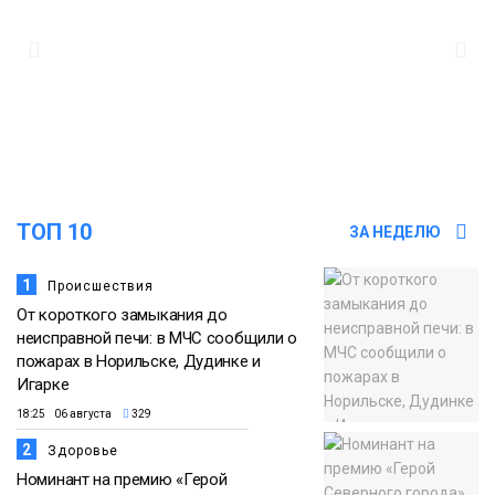
закрыли из-за появления медведя
Животные
12:25
Барнаул обошёл Красноярск в
списке городов, откуда приехали
Проекты
норильчане
Медиакомпании
ТОП 10
ЗА НЕДЕЛЮ
1
Происшествия
От короткого замыкания до
неисправной печи: в МЧС сообщили о
пожарах в Норильске, Дудинке и
Игарке
18:25 06 августа
329
2
Здоровье
Номинант на премию «Герой