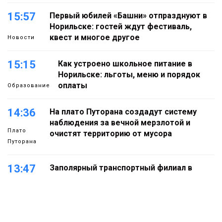
15:57
Первый юбилей «Башни» отпразднуют в
Норильске: гостей ждут фестиваль,
квест и многое другое
Новости
15:15
Как устроено школьное питание в
Норильске: льготы, меню и порядок
оплаты
Образование
14:36
На плато Путорана создадут систему
наблюдения за вечной мерзлотой и
Плато
очистят территорию от мусора
Путорана
13:47
Заполярный транспортный филиал в
Дудинке заасфальтировал 47 тысяч
«квадратов» грузовых площадок
Новости
13:10
В Норильске лыжную базу «Оль-Гуль»