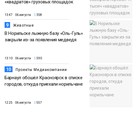
«квадратов» грузовых площадок
13:47 06 августа
358
9
Животные
В Норильске лыжную базу «Оль-Гуль»
закрыли из-за появления медведя
13:10 06 августа
590
10
Проекты Медиакомпании
Барнаул обошёл Красноярск в списке
городов, откуда приехали норильчане
12:25 06 августа
557