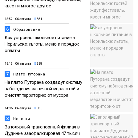
квест и многое другое
15:57 06 августа
381
6
Образование
Как устроено школьное питание в
Норильске: льготы, меню и порядок
оплаты
15:15 06 августа
338
7
Плато Путорана
На плато Путорана создадут систему
наблюдения за вечной мерзлотой и
очистят территорию от мусора
14:36 06 августа
386
8
Новости
Заполярный транспортный филиал в
Дудинке заасфальтировал 47 тысяч