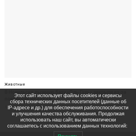
Животные
В Норильске лыжную базу «Оль-Гуль» закрыли из-за
Этот сайт использует файлы cookies и сервисы
появления медведя
сбора технических данных посетителей (данные об
IP-адресе и др.) для обеспечения работоспособности
13:10 06 августа
590
и улучшения качества обслуживания. Продолжая
использовать наш сайт, вы автоматически
соглашаетесь с использованием данных технологий: