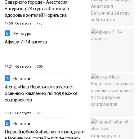
Северного города» Анастасия
Батуринец 24 года заботится о
здоровье жителей Норильска
17:50 06 августа
475
3
Культура
Афиша 7–14 августа
17:21 06 августа
300
4
Новости
Фонд «Наш Норильск» запускает
осеннюю кампанию по поддержке
соцпроектов
16:39 06 августа
333
5
Новости
Первый юбилей «Башни» отпразднуют
в Норильске: гостей ждут фестиваль,