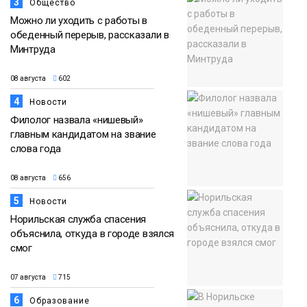
3
Общество
Можно ли уходить с работы в
обеденный перерыв, рассказали в
Минтруда
08 августа
602
4
Новости
Филолог назвала «нишевый»
главным кандидатом на звание
слова года
08 августа
656
5
Новости
Норильская служба спасения
объяснила, откуда в городе взялся
смог
07 августа
715
6
Образование