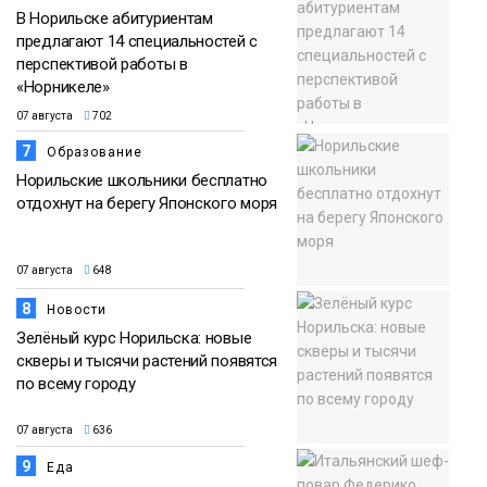
В Норильске абитуриентам
предлагают 14 специальностей с
перспективой работы в
«Норникеле»
07 августа
702
7
Образование
Норильские школьники бесплатно
отдохнут на берегу Японского моря
07 августа
648
8
Новости
Зелёный курс Норильска: новые
скверы и тысячи растений появятся
по всему городу
07 августа
636
9
Еда