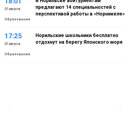
18:01
В Норильске абитуриентам
предлагают 14 специальностей с
07 августа
перспективой работы в «Норникеле»
Образование
17:25
Норильские школьники бесплатно
отдохнут на берегу Японского моря
07 августа
Образование
16:41
Зелёный курс Норильска: новые
скверы и тысячи растений появятся по
07 августа
всему городу
Новости
15:56
Итальянский шеф-повар Федерико
Арнальди изучает кухню и прошлое
07 августа
Норильска
Еда