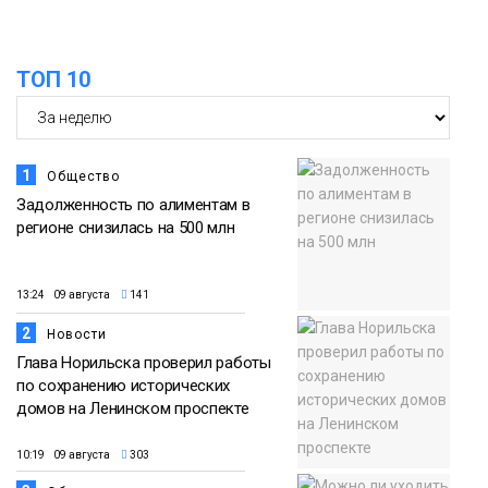
15:11
Игрок ФК «Норильск» Артём Антошкин
помог сборной России взять золото в
07 августа
футзальном турнире
ТОП 10
Спорт
1
Общество
Задолженность по алиментам в
регионе снизилась на 500 млн
13:24 09 августа
141
2
Новости
Глава Норильска проверил работы
по сохранению исторических
домов на Ленинском проспекте
10:19 09 августа
303