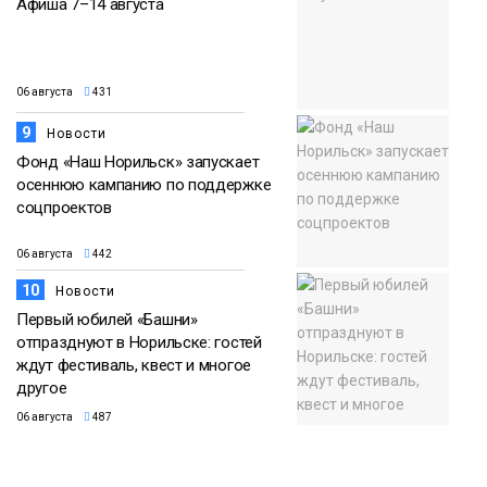
Афиша 7–14 августа
06 августа
431
9
Новости
Фонд «Наш Норильск» запускает
осеннюю кампанию по поддержке
соцпроектов
06 августа
442
10
Новости
Первый юбилей «Башни»
отпразднуют в Норильске: гостей
ждут фестиваль, квест и многое
другое
06 августа
487