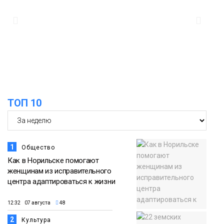
осеннюю кампанию по поддержке
06 августа
соцпроектов
Новости
15:57
Первый юбилей «Башни» отпразднуют
в Норильске: гостей ждут фестиваль,
06 августа
квест и многое другое
Новости
ТОП 10
1
Общество
Как в Норильске помогают
женщинам из исправительного
центра адаптироваться к жизни
12:32 07 августа
48
2
Культура