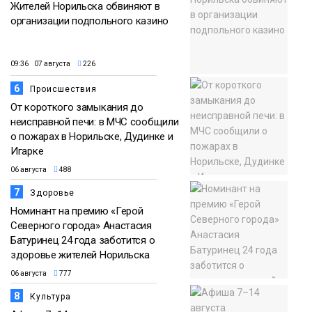
Жителей Норильска обвиняют в
организации подпольного казино
09:36 07 августа
226
6
Происшествия
От короткого замыкания до
неисправной печи: в МЧС сообщили
о пожарах в Норильске, Дудинке и
Игарке
06 августа
488
7
Здоровье
Номинант на премию «Герой
Северного города» Анастасия
Батуринец 24 года заботится о
здоровье жителей Норильска
06 августа
777
8
Культура