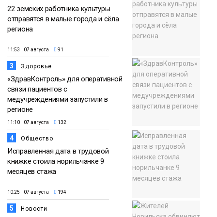
22 земских работника культуры
отправятся в малые города и сёла
региона
11:53 07 августа
91
3
Здоровье
«ЗдравКонтроль» для оперативной
связи пациентов с
медучреждениями запустили в
регионе
11:10 07 августа
132
4
Общество
Исправленная дата в трудовой
книжке стоила норильчанке 9
месяцев стажа
10:25 07 августа
194
5
Новости