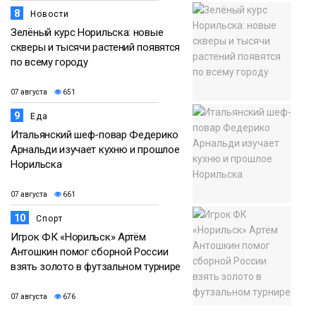
8
Новости
Зелёный курс Норильска: новые
скверы и тысячи растений появятся
по всему городу
07 августа
651
9
Еда
Итальянский шеф-повар Федерико
Арнальди изучает кухню и прошлое
Норильска
07 августа
661
10
Спорт
Игрок ФК «Норильск» Артём
Антошкин помог сборной России
взять золото в футзальном турнире
07 августа
676