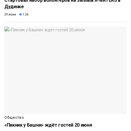
Стартовал набор волонтёров на заплыв X-WATERS в
Дудинке
29 июня
1.2k
Общество
«Пикник у Башни» ждёт гостей 20 июня