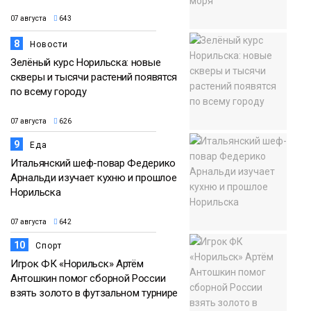
07 августа
643
8
Новости
Зелёный курс Норильска: новые
скверы и тысячи растений появятся
по всему городу
07 августа
626
9
Еда
Итальянский шеф-повар Федерико
Арнальди изучает кухню и прошлое
Норильска
07 августа
642
10
Спорт
Игрок ФК «Норильск» Артём
Антошкин помог сборной России
взять золото в футзальном турнире