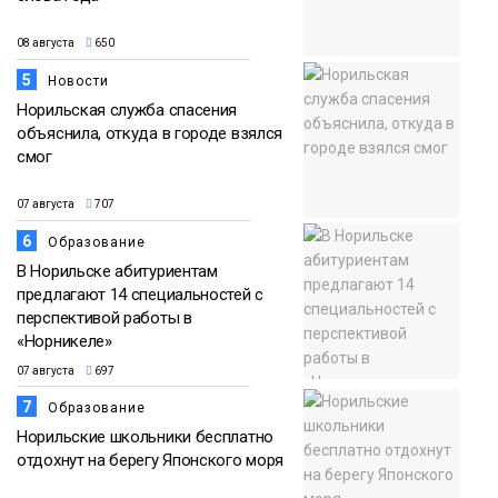
08 августа
650
5
Новости
Норильская служба спасения
объяснила, откуда в городе взялся
смог
07 августа
707
6
Образование
В Норильске абитуриентам
предлагают 14 специальностей с
перспективой работы в
«Норникеле»
07 августа
697
7
Образование
Норильские школьники бесплатно
отдохнут на берегу Японского моря