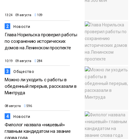
13:24 09 августа
109
2
Новости
Глава Норильска проверил работы
по сохранению исторических
домов на Ленинском проспекте
10:19 09 августа
284
3
Общество
Можно ли уходить с работы в
обеденный перерыв, рассказали в
Минтруда
08 августа
596
4
Новости
Филолог назвала «нишевый»
главным кандидатом на звание
слова года