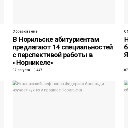
Образование
О
В Норильске абитуриентам
Н
предлагают 14 специальностей
б
с перспективой работы в
Я
«Норникеле»
07 августа
447
07