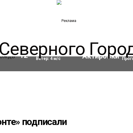
Влажность:
84
%
Акти
12
°C
Ветер:
4
м/с
Прог
нте» подписали