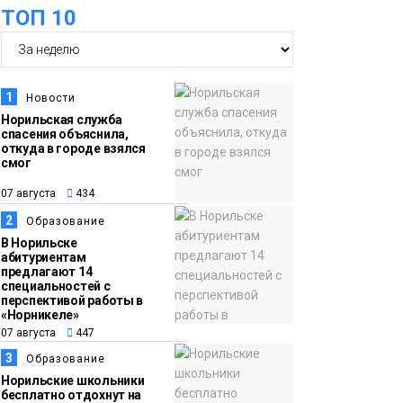
ТОП 10
футзальном турнире
Спорт
14:30
Ленинский проспект
07 августа
частично закроют в
1
Новости
связи с Днём
Норильская служба
спасения объяснила,
рождения «Башни»
Новости
откуда в городе взялся
смог
13:59
«Домик Хоббитов» и
07 августа
434
07 августа
«Самолёт в облаках»
2
Образование
появятся в Кайеркане
Новости
В Норильске
абитуриентам
предлагают 14
13:08
Предстоящие
специальностей с
перспективой работы в
07 августа
выходные в
«Норникеле»
Норильске будут
07 августа
447
зябкими, пасмурными
3
Образование
и дождливыми
Норильские школьники
Новости
бесплатно отдохнут на