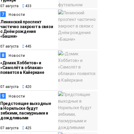
турнире
07 августа
433
7
Новости
Ленинский проспект
частично закроют в связи
с Днём рождения
«Башни»
07 августа
445
8
Новости
«Домик Хоббитов» и
«Самолёт в облаках»
появятся в Кайеркане
07 августа
420
9
Новости
Предстоящие выходные
в Норильске будут
зябкими, пасмурными и
дождливыми
07 августа
425