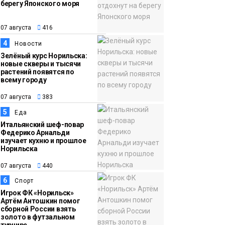
берегу Японского моря
12:32
Как в Норильске
07 августа
помогают женщинам
07 августа
416
из исправительного
4
Новости
центра
Зелёный курс Норильска:
новые скверы и тысячи
адаптироваться к
растений появятся по
жизни
всему городу
Общество
07 августа
383
5
Еда
Итальянский шеф-повар
Федерико Арнальди
изучает кухню и прошлое
Норильска
07 августа
440
6
Спорт
Игрок ФК «Норильск»
Артём Антошкин помог
сборной России взять
золото в футзальном