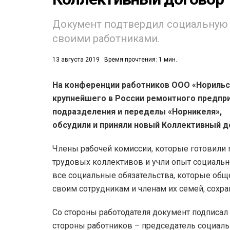
53)
Документ подтвердил социальную 
своими работниками.
558)
13 августа 2019
Время прочтения: 1 мин.
На конференции работников ООО «Норильс
крупнейшего в России ремонтного предпри
подразделения и переделы «Норникеля»,
обсудили и приняли н
овый Коллективный д
Члены рабочей комиссии, которые готовили 
трудовых коллективов и учли опыт социальн
все социальные обязательства, которые об
своим сотрудникам и членам их семей, сохра
Со стороны работодателя документ подписал
стороны работников – председатель социаль