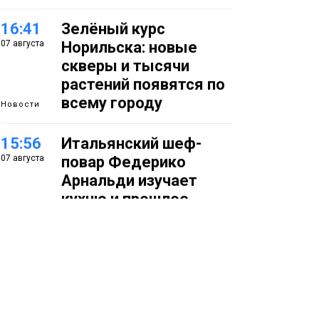
16:41
Зелёный курс
07 августа
Норильска: новые
скверы и тысячи
растений появятся по
всему городу
Новости
15:56
Итальянский шеф-
07 августа
повар Федерико
Арнальди изучает
кухню и прошлое
Норильска
Еда
15:11
Игрок ФК «Норильск»
07 августа
Артём Антошкин
помог сборной России
взять золото в