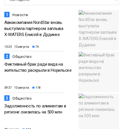
1
Новости
Авиакомпания NordStar вновь
выступила партнером заплыва
X‑WATERS Енисей в Дудинке
10:23 10 августа
74
2
Общество
Фиктивный брак ради вида на
жительство раскрыли в Норильске
09:37 10 августа
118
3
Общество
Задолженность по алиментам в
регионе снизилась на 500 млн