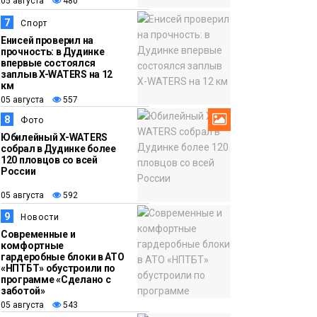
05 августа
480
7
Спорт
Енисей проверил на
прочность: в Дудинке
впервые состоялся
заплыв X-WATERS на 12
км
05 августа
557
8
Фото
Юбилейный X-WATERS
собрал в Дудинке более
120 пловцов со всей
России
05 августа
592
9
Новости
Современные и
комфортные
гардеробные блоки в АТО
«НПТБТ» обустроили по
программе «Сделано с
заботой»
05 августа
543