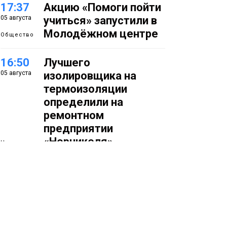
17:37
Акцию «Помоги пойти
05 августа
учиться» запустили в
Молодёжном центре
Общество
16:50
Лучшего
05 августа
изолировщика на
термоизоляции
определили на
ремонтном
предприятии
«Норникеля»
Новости
16:07
Как в Норильске
05 августа
прошёл юбилейный
День полярного
жирафа
Культура