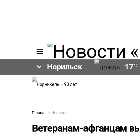
Норильск
17
°C
ИЯ
А
Ы
А
ОВАНИЕ
Главная
Новости
ЛОВ
Ветеранам-афганцам в