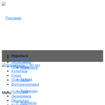
Норильск
Политика
Экономика
Общество
Норильск
Культура
Спорт
Талнах
Лонгриды
Фоторепортажи
Кайеркан
Политика
Menu
Экономика
Общество
Алыкель