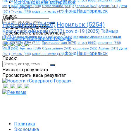
город
(752)
АРН
(744)
Происшествия
(679)
спорт
(660)
экология
(568)
Использование материалов
МВД
(562)
Арктика
(558)
Образование
(541)
здоровье
(522)
Афиша
(511)
Дети
Погода
ФондНашНорильск
(501)
Туризм
(475)
мошенничество
(470)
Поиск:
Menu
Норникель
(6426)
Норильск
(5254)
Никакого результата
Красноярский край
(2373)
covid-19
(2025)
Таймыр
Просмотреть весь результат
(1711)
школьники
(807)
конкурс
(806)
Медиакомпания Северный
город
(752)
АРН
(744)
Происшествия
(679)
спорт
(660)
экология
(568)
МВД
(562)
Арктика
(558)
Образование
(541)
здоровье
(522)
Афиша
(511)
Дети
ФондНашНорильск
(501)
Туризм
(475)
мошенничество
(470)
Поиск:
Никакого результата
Просмотреть весь результат
Политика
Экономика