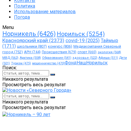
Контакты
Политика
Использование материалов
Погода
Menu
Норникель
(6426)
Норильск
(5254)
Красноярский край
(2373)
covid-19
(2025)
Таймыр
(1711)
школьники
(807)
конкурс
(806)
Медиакомпания Северный
город
(752)
АРН
(744)
Происшествия
(679)
спорт
(660)
экология
(568)
МВД
(562)
Арктика
(558)
Образование
(541)
здоровье
(522)
Афиша
(511)
Дети
ФондНашНорильск
(501)
Туризм
(475)
мошенничество
(470)
Поиск:
Никакого результата
Просмотреть весь результат
Никакого результата
Просмотреть весь результат