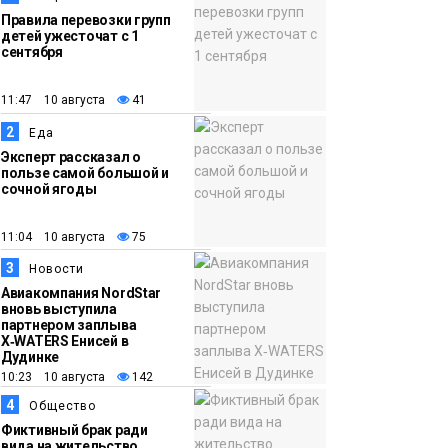
Правила перевозки групп
детей ужесточат с 1
сентября
11:47 10 августа
41
2
Еда
Эксперт рассказал о
пользе самой большой и
сочной ягоды
11:04 10 августа
75
3
Новости
Авиакомпания NordStar
вновь выступила
партнером заплыва
X‑WATERS Енисей в
Дудинке
10:23 10 августа
142
4
Общество
Фиктивный брак ради
вида на жительство