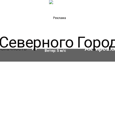
Влажность:
69
%
11
°C
Ветер:
5
м/с