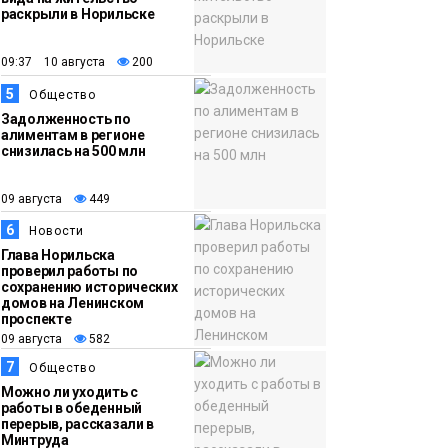
раскрыли в Норильске
09:37 10 августа
200
5
Общество
Задолженность по
алиментам в регионе
снизилась на 500 млн
09 августа
449
6
Новости
Глава Норильска
проверил работы по
сохранению исторических
домов на Ленинском
проспекте
09 августа
582
7
Общество
Можно ли уходить с
работы в обеденный
перерыв, рассказали в
Минтруда