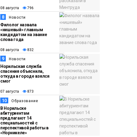
08 августа
796
8
Новости
Филолог назвала
«нишевый» главным
кандидатом на звание
слова года
08 августа
832
9
Новости
Норильская служба
спасения объяснила,
откуда в городе взялся
смог
07 августа
873
10
Образование
В Норильске
абитуриентам
предлагают 14
специальностей с
перспективой работы в
«Норникеле»