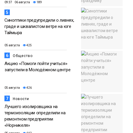
09:37 06 августа
189
5
Синоптики предупредили о ливнях,
граде и шквалистом ветре на юге
Таймыра
05 августа
425
6
Общество
Акцию «Помоги пойти учиться»
запустили в Молодёжном центре
05 августа
426
7
Новости
Лучшего изолировщика на
термоизоляции определили на
ремонтном предприятии
«Норникеля»