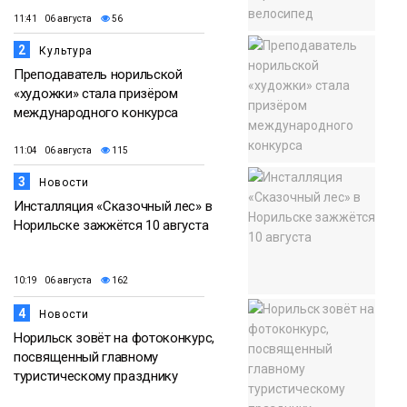
11:41 06 августа
56
2
Культура
Преподаватель норильской
«художки» стала призёром
международного конкурса
11:04 06 августа
115
3
Новости
Инсталляция «Сказочный лес» в
Норильске зажжётся 10 августа
10:19 06 августа
162
4
Новости
Норильск зовёт на фотоконкурс,
посвященный главному
туристическому празднику