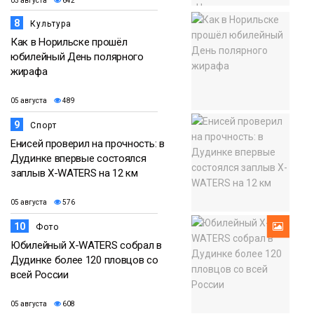
05 августа
642
8
Культура
Как в Норильске прошёл
юбилейный День полярного
жирафа
05 августа
489
9
Спорт
Енисей проверил на прочность: в
Дудинке впервые состоялся
заплыв X-WATERS на 12 км
05 августа
576
10
Фото
Юбилейный X-WATERS собрал в
Дудинке более 120 пловцов со
всей России
05 августа
608