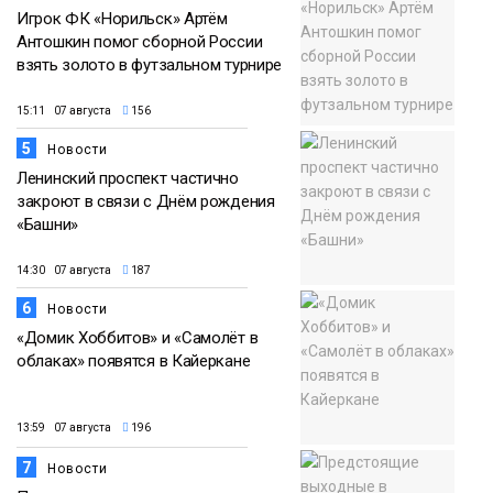
Игрок ФК «Норильск» Артём
Антошкин помог сборной России
взять золото в футзальном турнире
15:11 07 августа
156
5
Новости
Ленинский проспект частично
закроют в связи с Днём рождения
«Башни»
14:30 07 августа
187
6
Новости
«Домик Хоббитов» и «Самолёт в
облаках» появятся в Кайеркане
13:59 07 августа
196
7
Новости