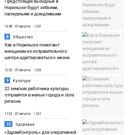
Предстоящие выходные в
Норильске будут зябкими,
пасмурными и дождливыми
13:08 07 августа
207
8
Общество
Как в Норильске помогают
женщинам из исправительного
центра адаптироваться к жизни
12:32 07 августа
203
9
Культура
22 земских работника культуры
отправятся в малые города и сёла
региона
11:53 07 августа
251
10
Здоровье
«ЗдравКонтроль» для оперативной