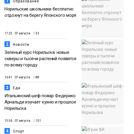
1
Образование
Норильские школьники бесплатно
отдохнут на берегу Японского моря
17:25 07 августа
53
2
Новости
Зелёный курс Норильска: новые
скверы и тысячи растений появятся
по всему городу
16:41 07 августа
88
3
Еда
Итальянский шеф-повар Федерико
Арнальди изучает кухню и прошлое
Норильска
15:56 07 августа
151
4
Спорт