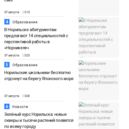
смог
07 августа
510
4
Образование
В Норильске абитуриентам
предлагают 14 специальностей с
перспективой работы в
«Норникеле»
07 августа
520
5
Образование
Норильские школьники бесплатно
отдохнут на берегу Японского моря
07 августа
500
6
Новости
Зелёный курс Норильска: новые
скверы и тысячи растений появятся
по всему городу