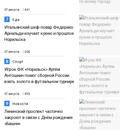
07 августа
461
7
Еда
Итальянский шеф-повар Федерико
Арнальди изучает кухню и прошлое
Норильска
07 августа
506
8
Спорт
Игрок ФК «Норильск» Артём
Антошкин помог сборной России
взять золото в футзальном турнире
07 августа
490
9
Новости
Ленинский проспект частично
закроют в связи с Днём рождения
«Башни»