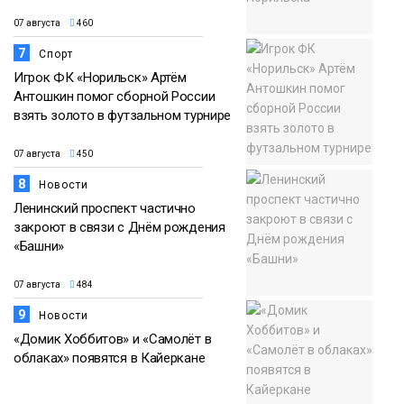
07 августа
460
7
Спорт
Игрок ФК «Норильск» Артём
Антошкин помог сборной России
взять золото в футзальном турнире
07 августа
450
8
Новости
Ленинский проспект частично
закроют в связи с Днём рождения
«Башни»
07 августа
484
9
Новости
«Домик Хоббитов» и «Самолёт в
облаках» появятся в Кайеркане