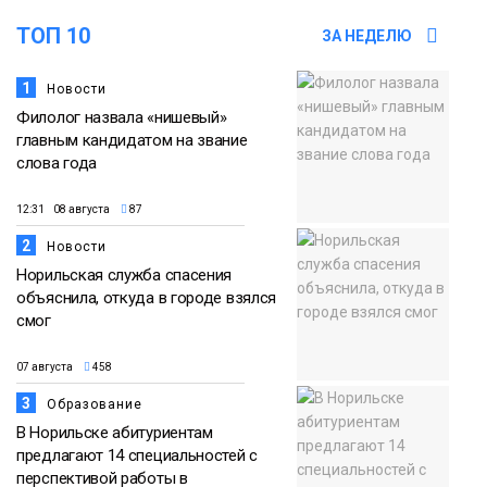
ТОП 10
ЗА НЕДЕЛЮ
1
Новости
Филолог назвала «нишевый»
главным кандидатом на звание
слова года
12:31 08 августа
87
2
Новости
Норильская служба спасения
объяснила, откуда в городе взялся
смог
07 августа
458
3
Образование
В Норильске абитуриентам
предлагают 14 специальностей с
перспективой работы в