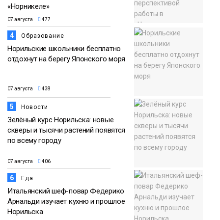
«Норникеле»
07 августа
477
4
Образование
Норильские школьники бесплатно
отдохнут на берегу Японского моря
07 августа
438
5
Новости
Зелёный курс Норильска: новые
скверы и тысячи растений появятся
по всему городу
07 августа
406
6
Еда
Итальянский шеф-повар Федерико
Арнальди изучает кухню и прошлое
Норильска