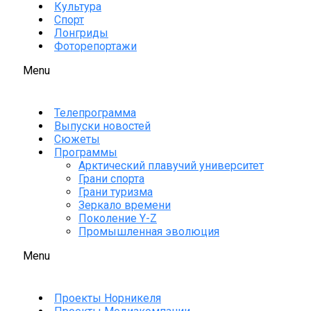
Культура
Спорт
Лонгриды
Фоторепортажи
Menu
Телепрограмма
Выпуски новостей
Сюжеты
Программы
Арктический плавучий университет
Грани спорта
Грани туризма
Зеркало времени
Поколение Y-Z
Промышленная эволюция
Menu
Проекты Норникеля