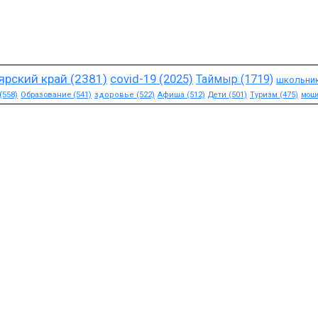
ярский край
(2381)
covid-19
(2025)
Таймыр
(1719)
школьни
(558)
Образование
(541)
здоровье
(522)
Афиша
(512)
Дети
(501)
Туризм
(475)
мош