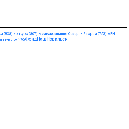
ки
(808)
конкурс
(807)
Медиакомпания Северный город
(753)
АРН
ФондНашНорильск
енничество
(470)