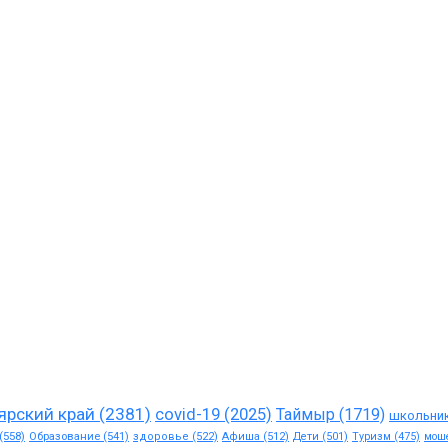
ярский край
(2381)
covid-19
(2025)
Таймыр
(1719)
школьни
(558)
Образование
(541)
здоровье
(522)
Афиша
(512)
Дети
(501)
Туризм
(475)
мош