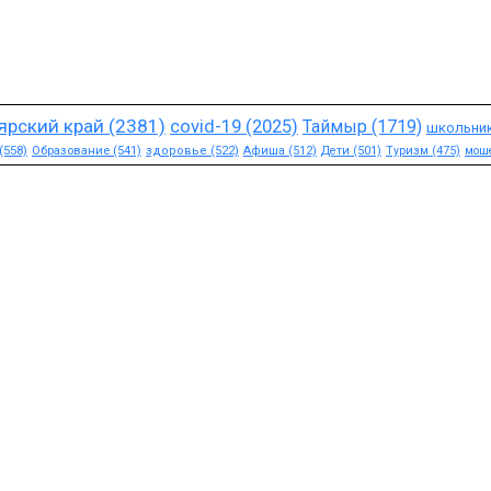
ярский край
(2381)
covid-19
(2025)
Таймыр
(1719)
школьни
(558)
Образование
(541)
здоровье
(522)
Афиша
(512)
Дети
(501)
Туризм
(475)
мош