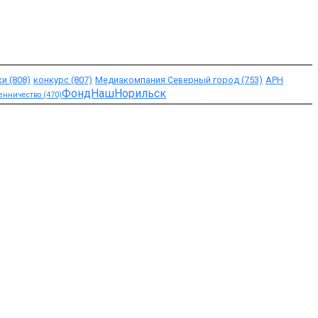
ки
(808)
конкурс
(807)
Медиакомпания Северный город
(753)
АРН
ФондНашНорильск
енничество
(470)