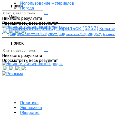
Использование материалов
ПОИСК:
Погода
Menu
Никакого результата
Просмотреть весь результат
Норникель
(6430)
Норильск
(5262)
Красно
(744)
Происшествия
(679)
спорт
(660)
экология
(569)
МВД
(562)
Арктика
ПОИСК:
Никакого результата
Просмотреть весь результат
Политика
Экономика
Общество