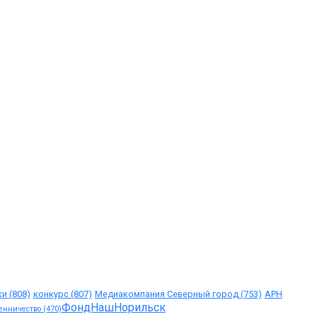
ки
(808)
конкурс
(807)
Медиакомпания Северный город
(753)
АРН
ФондНашНорильск
енничество
(470)