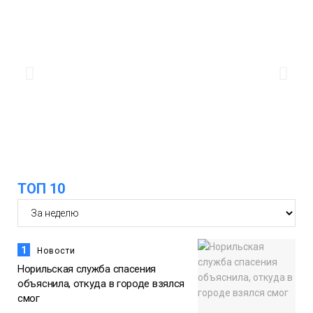
будут зябкими, пасмурными и
дождливыми
Новости
12:32
Как в Норильске помогают женщинам
из исправительного центра
адаптироваться к жизни
Общество
ТОП 10
1
Новости
Норильская служба спасения
объяснила, откуда в городе взялся
смог