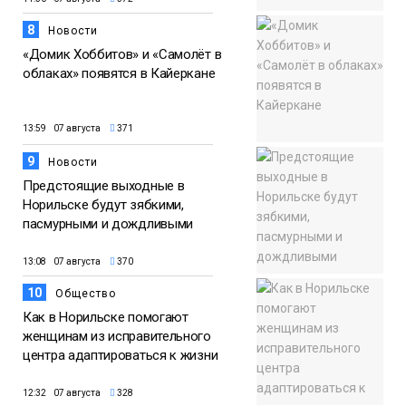
8
Новости
«Домик Хоббитов» и «Самолёт в
облаках» появятся в Кайеркане
13:59 07 августа
371
9
Новости
Предстоящие выходные в
Норильске будут зябкими,
пасмурными и дождливыми
13:08 07 августа
370
10
Общество
Как в Норильске помогают
женщинам из исправительного
центра адаптироваться к жизни
12:32 07 августа
328