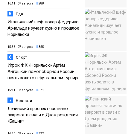
16:41 07 августа
288
5
Еда
Итальянский шеф-повар Федерико
Арнальди изучает кухню и прошлое
Норильска
15:56 07 августа
355
6
Спорт
Игрок ФК «Норильск» Артём
Антошкин помог сборной России
взять золото в футзальном турнире
15:11 07 августа
371
7
Новости
Ленинский проспект частично
закроют в связи с Днём рождения
«Башни»
14:30 07 августа
372