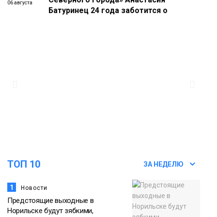
06 августа
Батуринец 24 года заботится о
здоровье жителей Норильска
Здоровье
17:21
Афиша 7–14 августа
06 августа
Культура
16:39
Фонд «Наш Норильск» запускает
осеннюю кампанию по поддержке
06 августа
соцпроектов
Новости
ТОП 10
ЗА НЕДЕЛЮ
1
Новости
Предстоящие выходные в
Норильске будут зябкими,