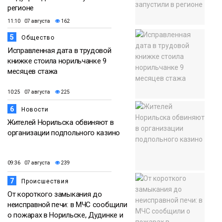
регионе
11:10 07 августа
162
5
Общество
Исправленная дата в трудовой
книжке стоила норильчанке 9
месяцев стажа
10:25 07 августа
225
6
Новости
Жителей Норильска обвиняют в
организации подпольного казино
09:36 07 августа
239
7
Происшествия
От короткого замыкания до
неисправной печи: в МЧС сообщили
о пожарах в Норильске, Дудинке и