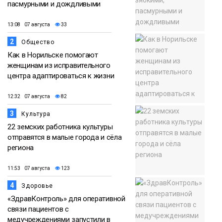
пасмурными и дождливыми
13:08 07 августа
33
2
Общество
Как в Норильске помогают
женщинам из исправительного
центра адаптироваться к жизни
12:32 07 августа
82
3
Культура
22 земских работника культуры
отправятся в малые города и сёла
региона
11:53 07 августа
123
4
Здоровье
«ЗдравКонтроль» для оперативной
связи пациентов с
медучреждениями запустили в