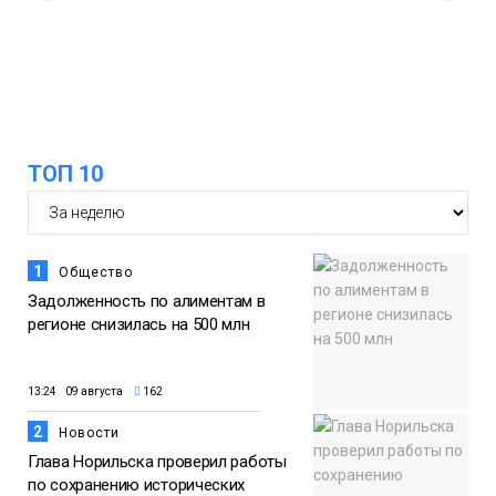
Арнальди изучает кухню и прошлое
07 августа
Норильска
Еда
15:11
Игрок ФК «Норильск» Артём Антошкин
помог сборной России взять золото в
07 августа
футзальном турнире
ТОП 10
Спорт
1
Общество
Задолженность по алиментам в
регионе снизилась на 500 млн
13:24 09 августа
162
2
Новости
Глава Норильска проверил работы
по сохранению исторических