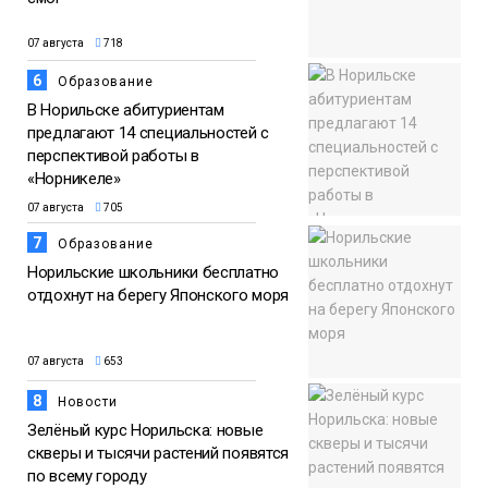
07 августа
718
6
Образование
В Норильске абитуриентам
предлагают 14 специальностей с
перспективой работы в
«Норникеле»
07 августа
705
7
Образование
Норильские школьники бесплатно
отдохнут на берегу Японского моря
07 августа
653
8
Новости
Зелёный курс Норильска: новые
скверы и тысячи растений появятся
по всему городу