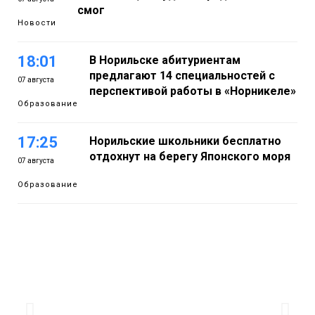
смог
Новости
18:01
В Норильске абитуриентам
предлагают 14 специальностей с
07 августа
перспективой работы в «Норникеле»
Образование
17:25
Норильские школьники бесплатно
отдохнут на берегу Японского моря
07 августа
Образование
16:41
Зелёный курс Норильска: новые
скверы и тысячи растений появятся по
07 августа
всему городу
Новости
15:56
Итальянский шеф-повар Федерико