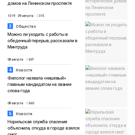
домов на Ленинском проспекте
10:19 09 августа
315
3
Общество
Можно ли уходить с работы в
обеденный перерыв, рассказали в
Минтруда
08 августа
607
4
Новости
Филолог назвала «нишевый»
главным кандидатом на звание
слова года
08 августа
660
5
Новости
Норильская служба спасения
объяснила, откуда в городе взялся
смог