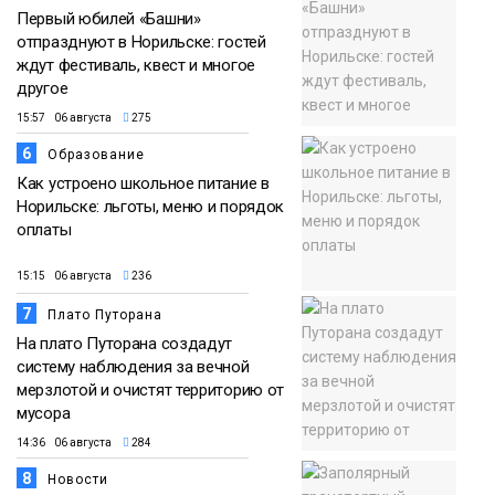
Первый юбилей «Башни»
отпразднуют в Норильске: гостей
ждут фестиваль, квест и многое
другое
15:57 06 августа
275
6
Образование
Как устроено школьное питание в
Норильске: льготы, меню и порядок
оплаты
15:15 06 августа
236
7
Плато Путорана
На плато Путорана создадут
систему наблюдения за вечной
мерзлотой и очистят территорию от
мусора
14:36 06 августа
284
8
Новости