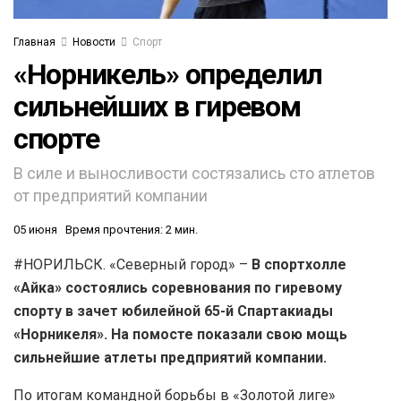
Главная
Новости
Спорт
«Норникель» определил
сильнейших в гиревом
спорте
В силе и выносливости состязались сто атлетов
от предприятий компании
05 июня
Время прочтения: 2 мин.
#НОРИЛЬСК. «Северный город» –
В спортхолле
«Айка» состоялись соревнования по гиревому
спорту в зачет юбилейной 65-й Спартакиады
«Норникеля». На помосте показали свою мощь
сильнейшие атлеты предприятий компании.
По итогам командной борьбы в «Золотой лиге»