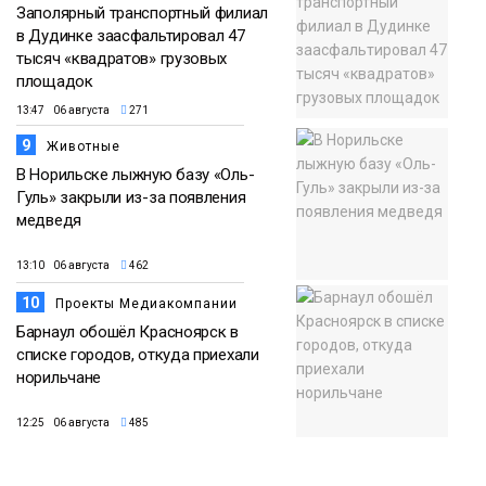
Заполярный транспортный филиал
в Дудинке заасфальтировал 47
тысяч «квадратов» грузовых
площадок
13:47 06 августа
271
9
Животные
В Норильске лыжную базу «Оль-
Гуль» закрыли из-за появления
медведя
13:10 06 августа
462
10
Проекты Медиакомпании
Барнаул обошёл Красноярск в
списке городов, откуда приехали
норильчане
12:25 06 августа
485