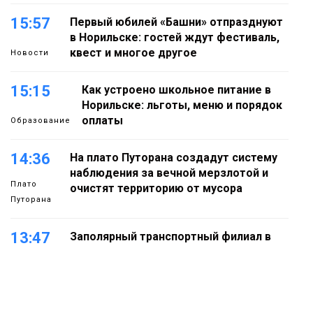
15:57
Первый юбилей «Башни» отпразднуют
в Норильске: гостей ждут фестиваль,
квест и многое другое
Новости
15:15
Как устроено школьное питание в
Норильске: льготы, меню и порядок
оплаты
Образование
14:36
На плато Путорана создадут систему
наблюдения за вечной мерзлотой и
Плато
очистят территорию от мусора
Путорана
13:47
Заполярный транспортный филиал в
Дудинке заасфальтировал 47 тысяч
«квадратов» грузовых площадок
Новости
13:10
В Норильске лыжную базу «Оль-Гуль»