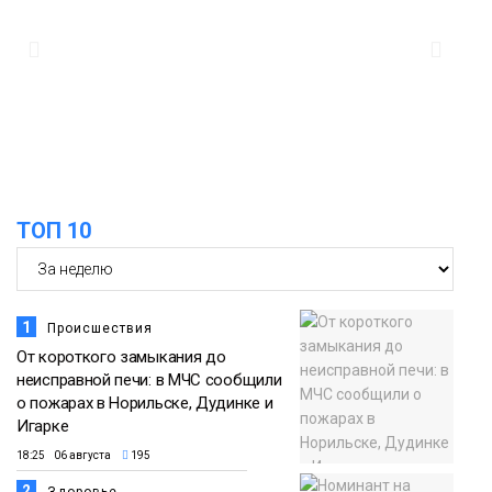
закрыли из-за появления медведя
Животные
12:25
Барнаул обошёл Красноярск в
списке городов, откуда приехали
Проекты
норильчане
Медиакомпании
ТОП 10
1
Происшествия
От короткого замыкания до
неисправной печи: в МЧС сообщили
о пожарах в Норильске, Дудинке и
Игарке
18:25 06 августа
195
2
Здоровье