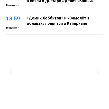
в связи с Днём рождения «Башни»
Новости
13:59
«Домик Хоббитов» и «Самолёт в
облаках» появятся в Кайеркане
Новости
13:08
Предстоящие выходные в Норильске
будут зябкими, пасмурными и
дождливыми
Новости
12:32
Как в Норильске помогают женщинам
из исправительного центра
адаптироваться к жизни
Общество