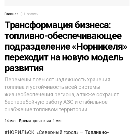
Главная
Новости
Трансформация бизнеса:
топливно-обеспечивающее
подразделение «Норникеля»
переходит на новую модель
развития
Перемены повысят надежность хранения
топлива и устойчивость всей системы
жизнеобеспечения региона, а также сохранят
бесперебойную работу АЗС и стабильное
снабжение топливом территории
14 мая
Время прочтения: 1 мин.
#НОРИЛЬСК. «Северный город» —
То
пливно-