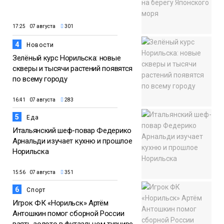
17:25 07 августа
301
4
Новости
Зелёный курс Норильска: новые
скверы и тысячи растений появятся
по всему городу
16:41 07 августа
283
5
Еда
Итальянский шеф-повар Федерико
Арнальди изучает кухню и прошлое
Норильска
15:56 07 августа
351
6
Спорт
Игрок ФК «Норильск» Артём
Антошкин помог сборной России
взять золото в футзальном турнире