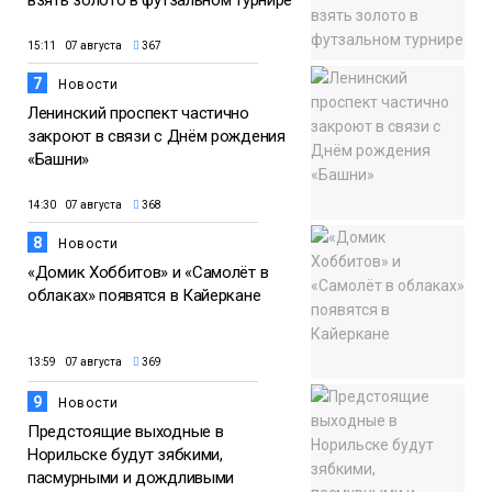
15:11 07 августа
367
7
Новости
Ленинский проспект частично
закроют в связи с Днём рождения
«Башни»
14:30 07 августа
368
8
Новости
«Домик Хоббитов» и «Самолёт в
облаках» появятся в Кайеркане
13:59 07 августа
369
9
Новости
Предстоящие выходные в
Норильске будут зябкими,
пасмурными и дождливыми