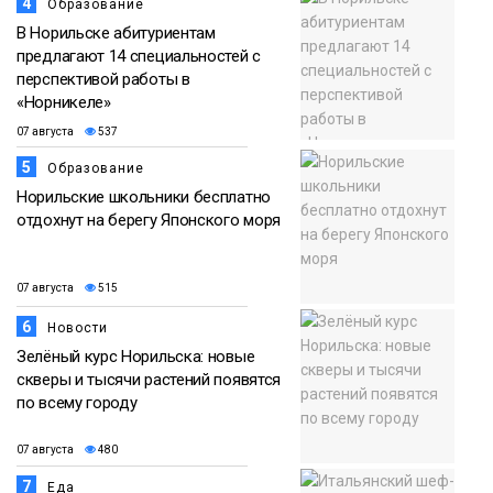
4
Образование
В Норильске абитуриентам
предлагают 14 специальностей с
перспективой работы в
«Норникеле»
07 августа
537
5
Образование
Норильские школьники бесплатно
отдохнут на берегу Японского моря
07 августа
515
6
Новости
Зелёный курс Норильска: новые
скверы и тысячи растений появятся
по всему городу
07 августа
480
7
Еда