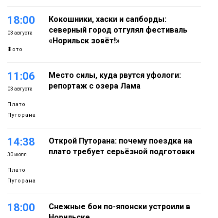
18:00
Кокошники, хаски и сапборды:
северный город отгулял фестиваль
03 августа
«Норильск зовёт!»
Фото
11:06
Место силы, куда рвутся уфологи:
репортаж с озера Лама
03 августа
Плато
Путорана
14:38
Открой Путорана: почему поездка на
плато требует серьёзной подготовки
30 июля
Плато
Путорана
18:00
Снежные бои по-японски устроили в
Норильске