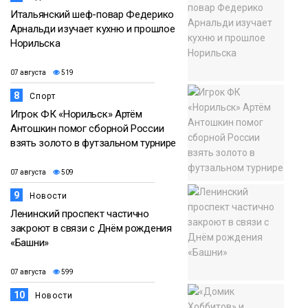
Итальянский шеф-повар Федерико
Арнальди изучает кухню и прошлое
Норильска
07 августа
519
8
Спорт
Игрок ФК «Норильск» Артём
Антошкин помог сборной России
взять золото в футзальном турнире
07 августа
509
9
Новости
Ленинский проспект частично
закроют в связи с Днём рождения
«Башни»
07 августа
599
10
Новости