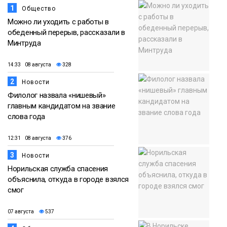
прогрелся до 29 градусов
1
Общество
20 июля
Можно ли уходить с работы в
Фото
обеденный перерыв, рассказали в
Минтруда
14:33 08 августа
328
2
Новости
Филолог назвала «нишевый»
главным кандидатом на звание
слова года
12:31 08 августа
376
3
Новости
Норильская служба спасения
объяснила, откуда в городе взялся
смог
07 августа
537