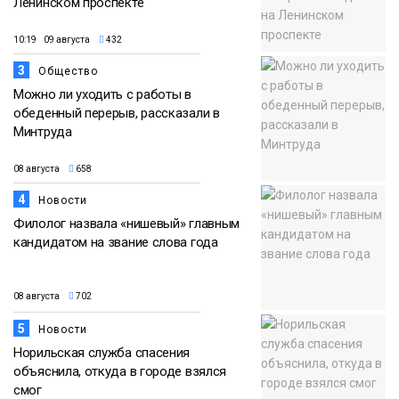
Ленинском проспекте
10:19 09 августа
432
3
Общество
Можно ли уходить с работы в
обеденный перерыв, рассказали в
Минтруда
08 августа
658
4
Новости
Филолог назвала «нишевый» главным
кандидатом на звание слова года
08 августа
702
5
Новости
Норильская служба спасения
объяснила, откуда в городе взялся
смог