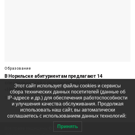
Образование
В Норильске абитуриентам предлагают 14
специальностей с перспективой работы в
Этот сайт использует файлы cookies и сервисы
«Норникеле»
сбора технических данных посетителей (данные об
IP-адресе и др.) для обеспечения работоспособности
07 августа
744
и улучшения качества обслуживания. Продолжая
использовать наш сайт, вы автоматически
соглашаетесь с использованием данных технологий:
Принять
Все права защищены © ООО
«Медиакомпания «Северный