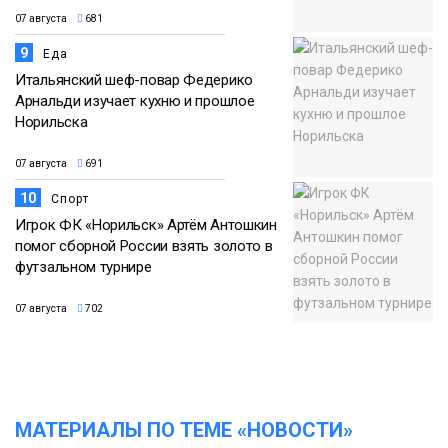
07 августа
681
9
Еда
Итальянский шеф-повар Федерико
Арнальди изучает кухню и прошлое
Норильска
07 августа
691
10
Спорт
Игрок ФК «Норильск» Артём Антошкин
помог сборной России взять золото в
футзальном турнире
07 августа
702
МАТЕРИАЛЫ ПО ТЕМЕ «НОВОСТИ»