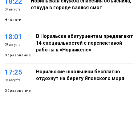
18:22
Норильская служба спасения объяснила,
откуда в городе взялся смог
07 августа
Новости
18:01
В Норильске абитуриентам предлагают
14 специальностей с перспективой
07 августа
работы в «Норникеле»
Образование
17:25
Норильские школьники бесплатно
отдохнут на берегу Японского моря
07 августа
Образование
16:41
Зелёный курс Норильска: новые скверы и
тысячи растений появятся по всему
07 августа
городу
Новости