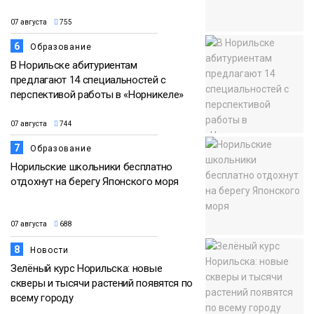
07 августа
755
6
Образование
В Норильске абитуриентам
предлагают 14 специальностей с
перспективой работы в «Норникеле»
07 августа
744
7
Образование
Норильские школьники бесплатно
отдохнут на берегу Японского моря
07 августа
688
8
Новости
Зелёный курс Норильска: новые
скверы и тысячи растений появятся по
всему городу