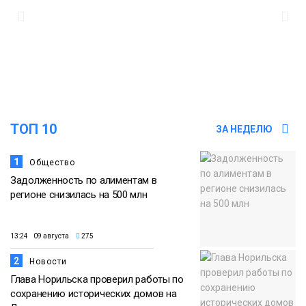
15:56
Итальянский шеф-повар Федерико
Арнальди изучает кухню и прошлое
07 августа
Норильска
Еда
15:11
Игрок ФК «Норильск» Артём Антошкин
помог сборной России взять золото в
07 августа
футзальном турнире
ТОП 10
ЗА НЕДЕЛЮ
Спорт
1
Общество
Задолженность по алиментам в
регионе снизилась на 500 млн
13:24 09 августа
275
2
Новости
Глава Норильска проверил работы по
сохранению исторических домов на