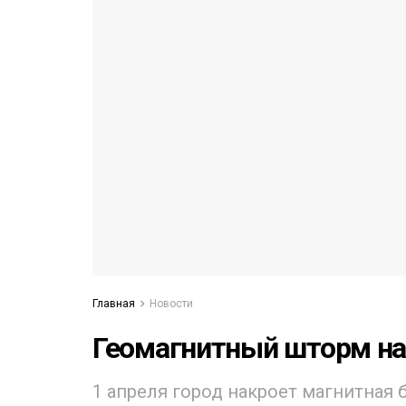
53)
558)
Главная
Новости
Геомагнитный шторм на
1 апреля город накроет магнитная б