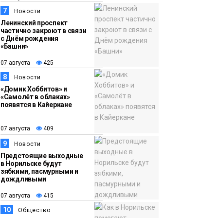
7
Новости
Ленинский проспект
частично закроют в связи
с Днём рождения
«Башни»
07 августа
425
8
Новости
«Домик Хоббитов» и
«Самолёт в облаках»
появятся в Кайеркане
07 августа
409
9
Новости
Предстоящие выходные
в Норильске будут
зябкими, пасмурными и
дождливыми
07 августа
415
10
Общество