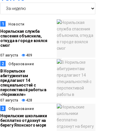
14:30
Ленинский проспект
07 августа
частично закроют в
1
Новости
связи с Днём
Норильская служба
спасения объяснила,
рождения «Башни»
Новости
откуда в городе взялся
смог
13:59
«Домик Хоббитов» и
07 августа
409
07 августа
«Самолёт в облаках»
2
Образование
появятся в Кайеркане
Новости
В Норильске
абитуриентам
предлагают 14
13:08
Предстоящие
специальностей с
перспективой работы в
07 августа
выходные в
«Норникеле»
Норильске будут
07 августа
428
зябкими, пасмурными
3
Образование
и дождливыми
Норильские школьники
Новости
бесплатно отдохнут на
берегу Японского моря