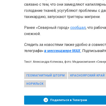
связано с тем, что они замедляют капиллярн
голодание тканей; усугубляют проблемы с 
тахикардию; запускают триггеры мигрени.
Ранее «Северный город»
сообщал
, что рабо
снежной.
Следить за новостями также удобно в совмес
телеграфа»
в мессенджере MAX
.
Подписывайтес
Текст: Александра Котикова, фото: Медиакомпания «Севе
ГЕОМАГНИТНЫЙ ШТОРМ
КРАСНОЯРСКИЙ КРАЙ
НОРИЛЬСК
Поделиться в Телеграм