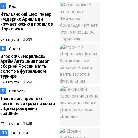
7
Еда
Итальянский шеф-повар
Федерико Арнальди
изучает кухню и прошлое
Норильска
07 августа
539
8
Спорт
Игрок ФК «Норильск»
Артём Антошкин помог
сборной России взять
золото в футзальном
турнире
07 августа
534
9
Новости
Ленинский проспект
частично закроют в связи
с Днём рождения
«Башни»
07 августа
635
10
Новости