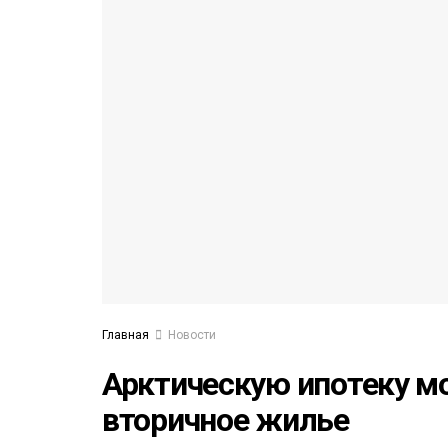
53)
558)
Главная
Новости
Арктическую ипотеку мо
вторичное жилье