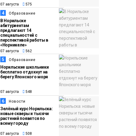
13:59
«Домик Хоббитов» и
07 августа
575
07 августа
«Самолёт в облаках»
4
Образование
появятся в Кайеркане
Новости
В Норильске
абитуриентам
предлагают 14
специальностей с
перспективой работы в
«Норникеле»
07 августа
562
5
Образование
Норильские школьники
бесплатно отдохнут на
берегу Японского моря
07 августа
548
6
Новости
Зелёный курс Норильска:
новые скверы и тысячи
растений появятся по
всему городу
07 августа
508