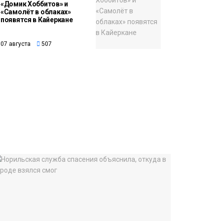
«Домик Хоббитов» и
«Самолёт в облаках»
появятся в Кайеркане
07 августа
507