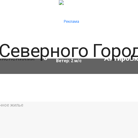
Влажность:
74
%
10
°C
Ветер:
2
м/с