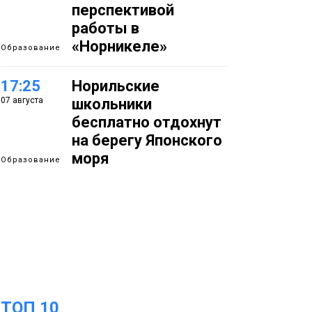
перспективой
работы в
«Норникеле»
Образование
17:25
Норильские
07 августа
школьники
бесплатно отдохнут
на берегу Японского
моря
Образование
16:41
Зелёный курс
07 августа
Норильска: новые
скверы и тысячи
растений появятся по
всему городу
Новости
ТОП 10
15:56
Итальянский шеф-