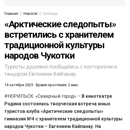
Главная
Новости
Культура
«Арктические следопыты»
встретились с хранителем
традиционной культуры
народов Чукотки
Туристы душевно пообщались с косторезом и
танцором Евгением Кайпанау.
14 октября 2025
Время прочтения: 2 мин.
#НОРИЛЬСК. «Северный город» –
В кинотеатре
Родина состоялась творческая встреча юных
туристов клуба «Арктические следопыты»
гимназии №4 с хранителем традиционной культуры
народов Чукотки – Евгением Кайпанау. На