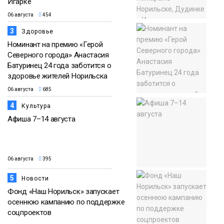
Игарке
06 августа
454
3
Здоровье
Номинант на премию «Герой
Северного города» Анастасия
Батуринец 24 года заботится о
здоровье жителей Норильска
06 августа
685
4
Культура
Афиша 7–14 августа
06 августа
395
5
Новости
Фонд «Наш Норильск» запускает
осеннюю кампанию по поддержке
соцпроектов