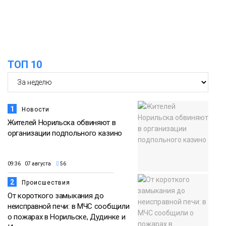
13:47
Дудинке заасфальтировал 47 тысяч
06 августа
«квадратов» грузовых площадок
Новости
13:10
В Норильске лыжную базу «Оль-Гуль»
ТОП 10
закрыли из-за появления медведя
06 августа
Животные
1
Новости
Жителей Норильска обвиняют в
организации подпольного казино
09:36 07 августа
56
2
Происшествия
От короткого замыкания до
неисправной печи: в МЧС сообщили
о пожарах в Норильске, Дудинке и