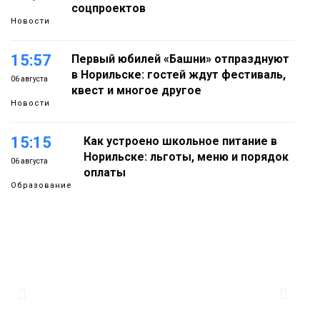
соцпроектов
Новости
15:57
Первый юбилей «Башни» отпразднуют
в Норильске: гостей ждут фестиваль,
06 августа
квест и многое другое
Новости
15:15
Как устроено школьное питание в
Норильске: льготы, меню и порядок
06 августа
оплаты
Образование
14:36
На плато Путорана создадут систему
наблюдения за вечной мерзлотой и
06 августа
очистят территорию от мусора
Плато
Путорана
Заполярный транспортный филиал в