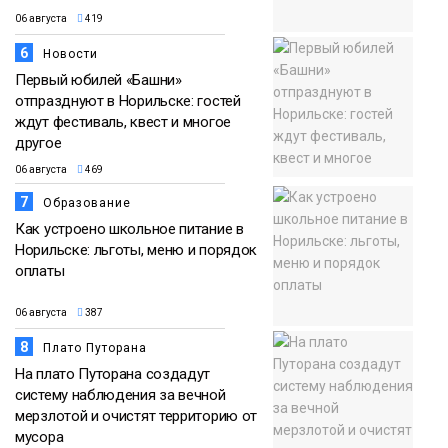
06 августа
419
6
Новости
Первый юбилей «Башни»
отпразднуют в Норильске: гостей
ждут фестиваль, квест и многое
другое
06 августа
469
7
Образование
Как устроено школьное питание в
Норильске: льготы, меню и порядок
оплаты
06 августа
387
8
Плато Путорана
На плато Путорана создадут
систему наблюдения за вечной
мерзлотой и очистят территорию от
мусора