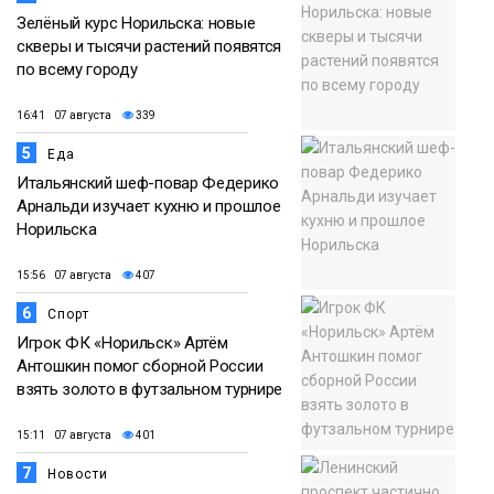
Зелёный курс Норильска: новые
скверы и тысячи растений появятся
по всему городу
16:41 07 августа
339
5
Еда
Итальянский шеф-повар Федерико
Арнальди изучает кухню и прошлое
Норильска
15:56 07 августа
407
6
Спорт
Игрок ФК «Норильск» Артём
Антошкин помог сборной России
взять золото в футзальном турнире
15:11 07 августа
401
7
Новости