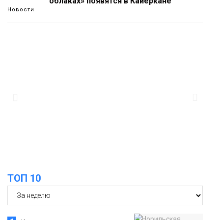
облаках» появятся в Кайеркане
Новости
13:08
Предстоящие выходные в Норильске
будут зябкими, пасмурными и
дождливыми
Новости
12:32
Как в Норильске помогают женщинам
из исправительного центра
адаптироваться к жизни
Общество
ТОП 10