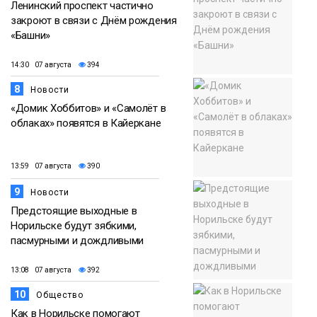
Ленинский проспект частично
закроют в связи с Днём рождения
«Башни»
14:30 07 августа
394
8
Новости
«Домик Хоббитов» и «Самолёт в
облаках» появятся в Кайеркане
13:59 07 августа
390
9
Новости
Предстоящие выходные в
Норильске будут зябкими,
пасмурными и дождливыми
13:08 07 августа
392
10
Общество
Как в Норильске помогают