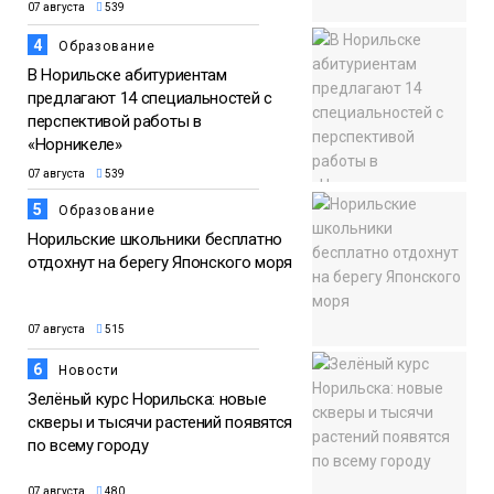
07 августа
539
4
Образование
В Норильске абитуриентам
предлагают 14 специальностей с
перспективой работы в
«Норникеле»
07 августа
539
5
Образование
Норильские школьники бесплатно
отдохнут на берегу Японского моря
07 августа
515
6
Новости
Зелёный курс Норильска: новые
скверы и тысячи растений появятся
по всему городу
07 августа
480