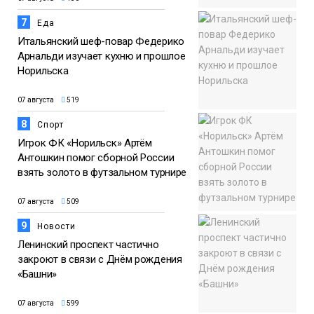
7
Еда
Итальянский шеф-повар Федерико
Арнальди изучает кухню и прошлое
Норильска
07 августа
519
8
Спорт
Игрок ФК «Норильск» Артём
Антошкин помог сборной России
взять золото в футзальном турнире
07 августа
509
9
Новости
Ленинский проспект частично
закроют в связи с Днём рождения
«Башни»
07 августа
599