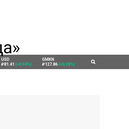
USD
GMKN
₽81.41
(+0.59%)
₽127.86
(+0.28%)