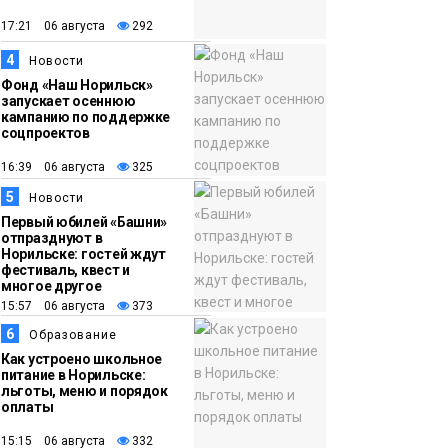
появления медведя
Животные
17:21 06 августа
292
4
12:25
Барнаул обошёл
Новости
Фонд «Наш Норильск»
Красноярск в
запускает осеннюю
списке городов,
кампанию по поддержке
соцпроектов
откуда приехали
Проекты
норильчане
16:39 06 августа
325
Медиакомпании
5
Новости
Первый юбилей «Башни»
отпразднуют в
Норильске: гостей ждут
фестиваль, квест и
многое другое
15:57 06 августа
373
6
Образование
Как устроено школьное
питание в Норильске:
льготы, меню и порядок
оплаты
15:15 06 августа
332