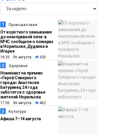
14:36
На плато Путорана
создадут систему
наблюдения за вечной
1
Происшествия
мерзлотой и очистят
От короткого замыкания
Плато
до неисправной печи: в
территорию от мусора
Путорана
МЧС сообщили о пожарах
в Норильске, Дудинке и
Игарке
13:47
Заполярный
18:25 06 августа
320
транспортный филиал
2
Здоровье
в Дудинке
Номинант на премию
«Герой Северного
заасфальтировал 47
города» Анастасия
Батуринец 24 года
тысяч «квадратов»
заботится о здоровье
грузовых площадок
жителей Норильска
Новости
17:50 06 августа
462
3
Культура
13:10
В Норильске лыжную
Афиша 7–14 августа
базу «Оль-Гуль»
закрыли из-за