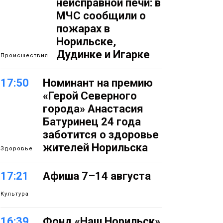
неисправной печи: в
МЧС сообщили о
пожарах в
Норильске,
Дудинке и Игарке
Происшествия
17:50
Номинант на премию
«Герой Северного
города» Анастасия
Батуринец 24 года
заботится о здоровье
жителей Норильска
Здоровье
17:21
Афиша 7–14 августа
Культура
16:39
Фонд «Наш Норильск»