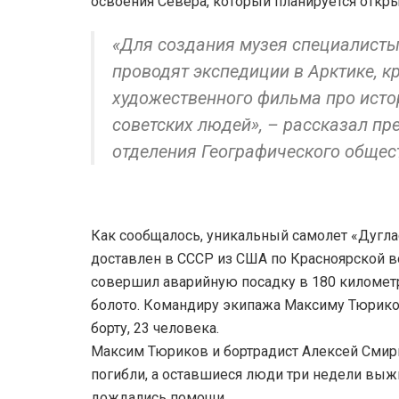
освоения Севера, который планируется откр
«Для создания музея специалисты
проводят экспедиции в Арктике, к
художественного фильма про исто
советских людей», – рассказал пр
отделения Географического общес
Как сообщалось, уникальный самолет «Дугла
доставлен в СССР из США по Красноярской во
совершил аварийную посадку в 180 километ
болото. Командиру экипажа Максиму Тюрик
борту, 23 человека.
Максим Тюриков и бортрадист Алексей Смирн
погибли, а оставшиеся люди три недели выж
дождались помощи.