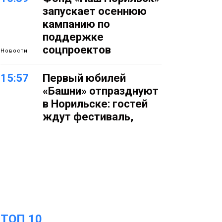
запускает осеннюю
кампанию по
поддержке
соцпроектов
Новости
15:57
Первый юбилей
«Башни» отпразднуют
в Норильске: гостей
ждут фестиваль,
квест и многое другое
Новости
15:15
Как устроено
школьное питание в
Норильске: льготы,
меню и порядок
оплаты
Образование
ТОП 10