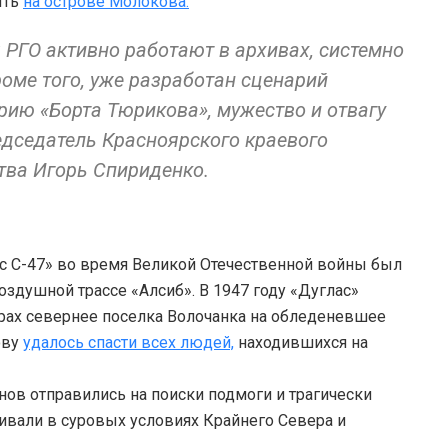
ыть
на острове Молокова.
 РГО активно работают в архивах, системно
роме того, уже разработан сценарий
рию «Борта Тюрикова», мужество и отвагу
едседатель Красноярского краевого
тва Игорь Спириденко.
с С-47» во время Великой Отечественной войны был
здушной трассе «Алсиб». В 1947 году «Дуглас»
рах севернее поселка Волочанка на обледеневшее
ову
удалось спасти всех людей,
находившихся на
ов отправились на поиски подмоги и трагически
ивали в суровых условиях Крайнего Севера и