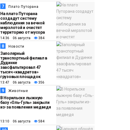
7
Плато Путорана
На плато Путорана
создадут систему
наблюдения за вечной
мерзлотой и очистят
территорию от мусора
14:36 06 августа
384
8
Новости
Заполярный
транспортный филиал в
Дудинке
заасфальтировал 47
тысяч «квадратов»
грузовых площадок
13:47 06 августа
356
9
Животные
В Норильске лыжную
базу «Оль-Гуль» закрыли
из-за появления медведя
13:10 06 августа
584