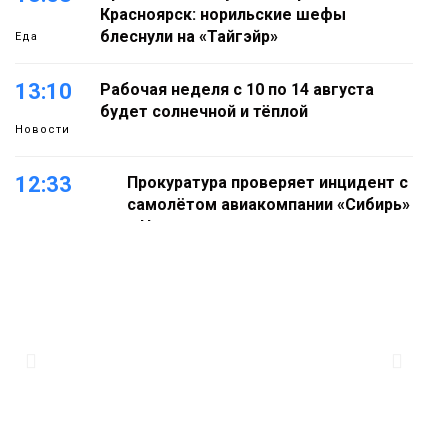
Красноярск: норильские шефы
блеснули на «Тайгэйр»
Еда
13:10
Рабочая неделя с 10 по 14 августа
будет солнечной и тёплой
Новости
12:33
Прокуратура проверяет инцидент с
самолётом авиакомпании «Сибирь»
в Норильске
Происшествия
11:47
Правила перевозки групп детей
ужесточат с 1 сентября
Общество
11:04
Эксперт рассказал о пользе самой
большой и сочной ягоды
Еда