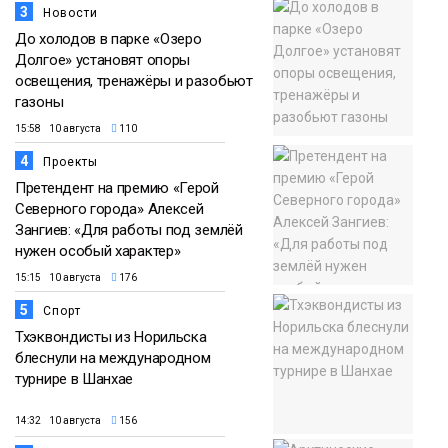
3
Новости
До холодов в парке «Озеро
Долгое» установят опоры
освещения, тренажёры и разобьют
газоны
15:58 10 августа
110
4
Проекты
Претендент на премию «Герой
Северного города» Алексей
Зангиев: «Для работы под землёй
нужен особый характер»
15:15 10 августа
176
5
Спорт
Тхэквондисты из Норильска
блеснули на международном
турнире в Шанхае
14:32 10 августа
156