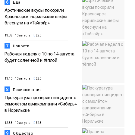
6
Еда
Арктические вкусы покорили
Красноярск: норильские шефы
блеснули на «Тайгэйр»
13:58 10 августа
220
7
Новости
Рабочая неделя с 10 по 14 августа
будет солнечной и тёплой
13:10 10 августа
220
8
Происшествия
Прокуратура проверяет инцидент с
самолётом авиакомпании «Сибирь»
в Норильске
12:33 10 августа
313
9
Общество